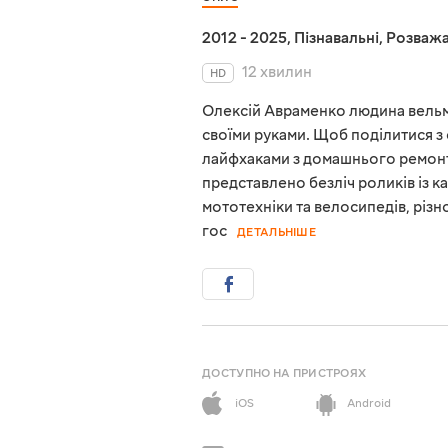
2012 - 2025
,
Пізнавальні
,
Розважа
12 хвилин
HD
Олексій Авраменко людина вельм
своїми руками. Щоб поділитися 
лайфхаками з домашнього ремонту
представлено безліч роликів із к
мототехніки та велосипедів, різн
гос
ДЕТАЛЬНІШЕ
ДОСТУПНО НА ПРИСТРОЯХ
iOS
Android