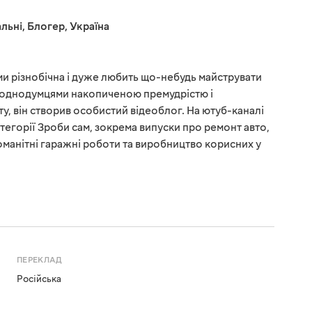
льні
,
Блогер
,
Україна
и різнобічна і дуже любить що-небудь майструвати
з однодумцями накопиченою премудрістю і
, він створив особистий відеоблог. На ютуб-каналі
атегорії Зроби сам, зокрема випуски про ремонт авто,
оманітні гаражні роботи та виробництво корисних у
ПЕРЕКЛАД
Російська