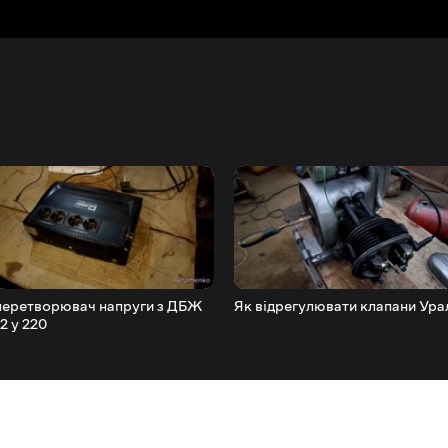
перетворювач напруги з ДБЖ
Як відрегулювати клапани Ура
12 у 220