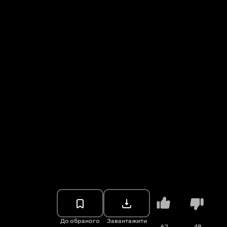
До обраного
Завантажити
62
48