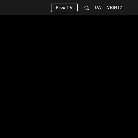
Free TV
UA
УВІЙТИ