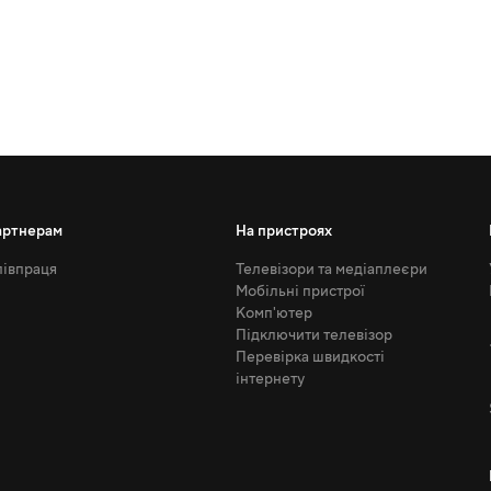
артнерам
На пристроях
івпраця
Телевізори та медіаплеєри
Мобільні пристрої
Комп'ютер
Підключити телевізор
Перевірка швидкості
інтернету