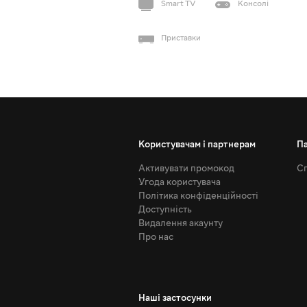
Smart TV
Консолі
Приставки
Користувачам і партнерам
П
Активувати промокод
Сп
Угода користувача
Політика конфіденційності
Доступність
Видалення акаунту
Про нас
Наші застосунки