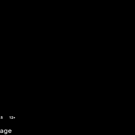
.5
12+
rage