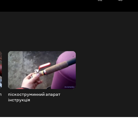
л
піскоструминний апарат
Притирання клапанів Ура
інструкція
Своїми руками