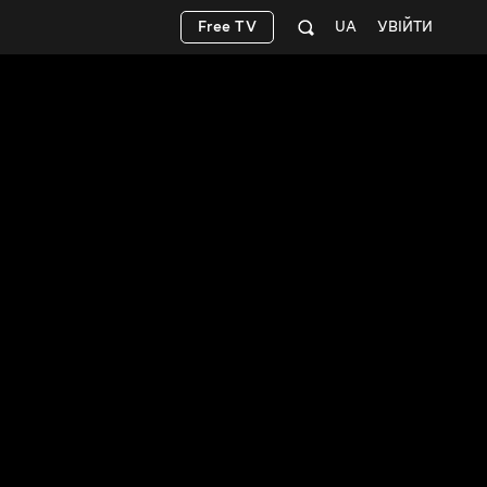
Free TV
UA
УВІЙТИ