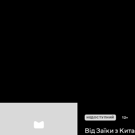
12+
НЕДОСТУПНИЙ
Від Заїки з Кит