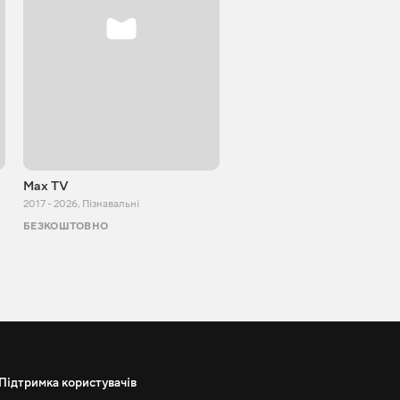
Max TV
VITALIJ NEWS
2017 - 2026
,
Пізнавальні
2012 - 2026
,
Пізнавальні
БЕЗКОШТОВНО
БЕЗКОШТОВНО
Підтримка користувачів