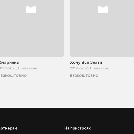
Хмаринка
Хочу Все Знати
017 - 2025
,
Пізнавальні
2019 - 2026
,
Пізнавальні
БЕЗКОШТОВНО
БЕЗКОШТОВНО
артнерам
На пристроях