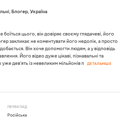
льні
,
Блогер
,
Україна
не боїться цього, він довіряє своєму глядачеві, його
огер закликає не коментувати його недолік, а просто
добається. Він хоче допомогти людям, а у відповідь
влення. Його відео дуже цікаві, пізнавальні та
 уже дев'ять із невеликим мільйонів п
ДЕТАЛЬНІШЕ
ПЕРЕКЛАД
Російська