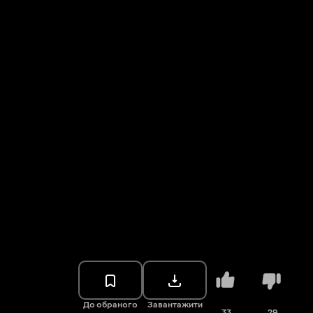
До обраного
Завантажити
33
29