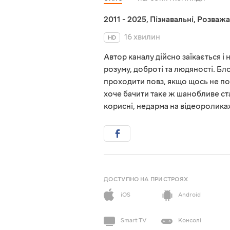
2011 - 2025
,
Пізнавальні
,
Розважа
16 хвилин
HD
Автор каналу дійсно заїкається і 
розуму, доброті та людяності. Бл
проходити повз, якщо щось не по
хоче бачити таке ж шанобливе ста
корисні, недарма на відеороликах
ДОСТУПНО НА ПРИСТРОЯХ
iOS
Android
Smart TV
Консолі