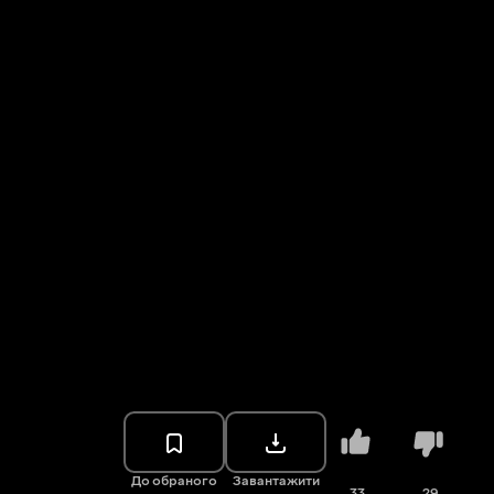
До обраного
Завантажити
33
29