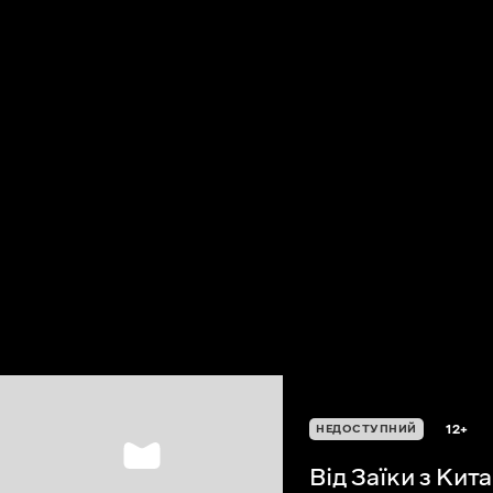
12+
НЕДОСТУПНИЙ
Від Заїки з Кит