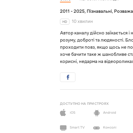
2011 - 2025
,
Пізнавальні
,
Розважа
10 хвилин
HD
Автор каналу дійсно заїкається і 
розуму, доброті та людяності. Бл
проходити повз, якщо щось не по
хоче бачити таке ж шанобливе ста
корисні, недарма на відеороликах
ДОСТУПНО НА ПРИСТРОЯХ
iOS
Android
Smart TV
Консолі