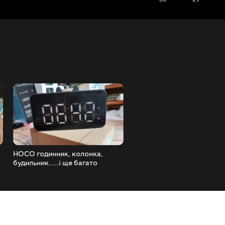
HOCO годинник, колонка,
Годинник, колонка, будиль
будильник.....і ще багато
що ще?
всього)