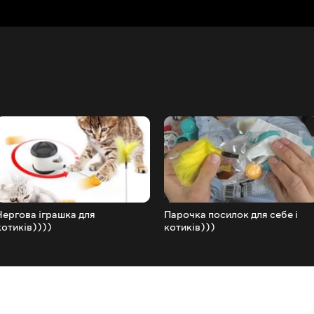
Чергова іграшка для
Парочка посилок для себе і
котиків))))
котиків)))