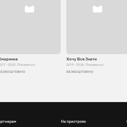
Хмаринка
Хочу Все Знати
017 - 2025
,
Пізнавальні
2019 - 2026
,
Пізнавальні
БЕЗКОШТОВНО
БЕЗКОШТОВНО
артнерам
На пристроях