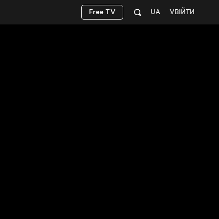
Free TV
UA
УВІЙТИ