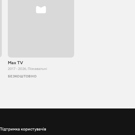
Max TV
VITALIJ NEWS
2017 - 2026
,
Пізнавальні
2012 - 2026
,
Пізнавальні
БЕЗКОШТОВНО
БЕЗКОШТОВНО
Підтримка користувачів