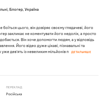
льні
,
Блогер
,
Україна
не боїться цього, він довіряє своєму глядачеві, його
огер закликає не коментувати його недолік, а просто
добається. Він хоче допомогти людям, а у відповідь
влення. Його відео дуже цікаві, пізнавальні та
 уже дев'ять із невеликим мільйонів п
ДЕТАЛЬНІШЕ
ПЕРЕКЛАД
Російська