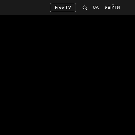
Free TV
UA
УВІЙТИ