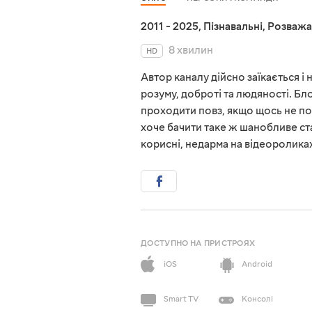
2011 - 2025
,
Пізнавальні
,
Розважа
8 хвилин
HD
Автор каналу дійсно заїкається і 
розуму, доброті та людяності. Бл
проходити повз, якщо щось не по
хоче бачити таке ж шанобливе ста
корисні, недарма на відеороликах
ДОСТУПНО НА ПРИСТРОЯХ
iOS
Android
Smart TV
Консолі