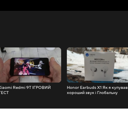
Xiaomi Redmi 9T ІГРОВИЙ
Honor Earbuds X1 Як я купував
ТЕСТ
хороший звук і Глобальну
версію)