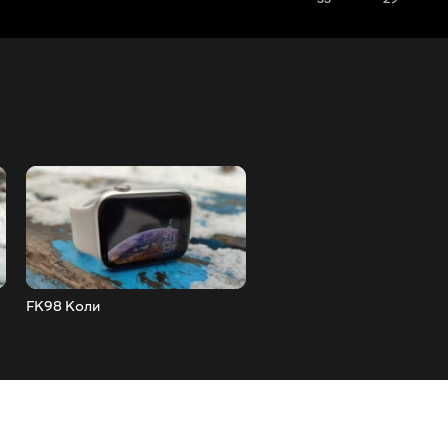
FK98 Коли
XIAOMI REDMI 9T Що ми
отримуємо з Китаю...