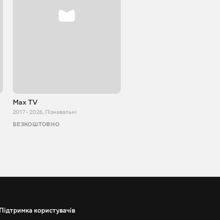
Max TV
VITALIJ NEWS
2017 - 2026
,
Пізнавальні
2012 - 2026
,
Пізнавальні
БЕЗКОШТОВНО
БЕЗКОШТОВНО
Підтримка користувачів