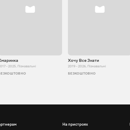
Хмаринка
Хочу Все Знати
017 - 2025
,
Пізнавальні
2019 - 2026
,
Пізнавальні
БЕЗКОШТОВНО
БЕЗКОШТОВНО
артнерам
На пристроях