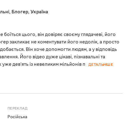
льні
,
Блогер
,
Україна
не боїться цього, він довіряє своєму глядачеві, його
огер закликає не коментувати його недолік, а просто
добається. Він хоче допомогти людям, а у відповідь
влення. Його відео дуже цікаві, пізнавальні та
 уже дев'ять із невеликим мільйонів п
ДЕТАЛЬНІШЕ
ПЕРЕКЛАД
Російська