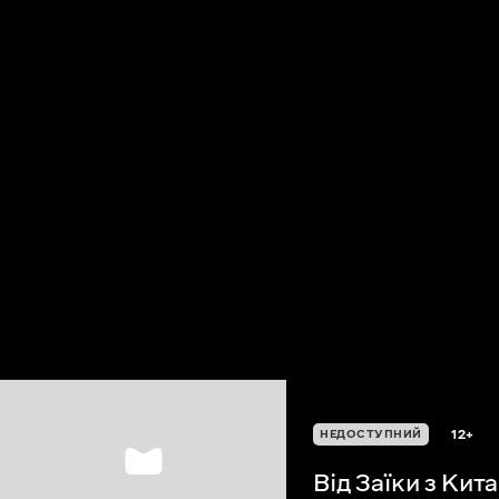
12+
НЕДОСТУПНИЙ
Від Заїки з Кит