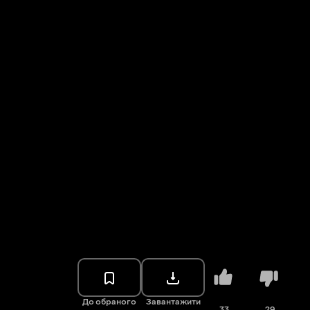
До обраного
Завантажити
33
29