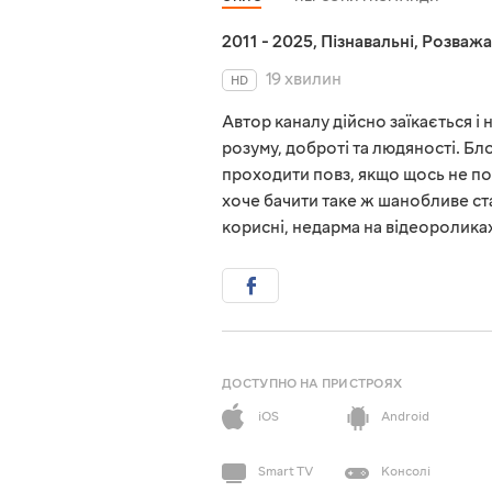
2011 - 2025
,
Пізнавальні
,
Розважа
19 хвилин
HD
Автор каналу дійсно заїкається і 
розуму, доброті та людяності. Бл
проходити повз, якщо щось не по
хоче бачити таке ж шанобливе ста
корисні, недарма на відеороликах
ДОСТУПНО НА ПРИСТРОЯХ
iOS
Android
Smart TV
Консолі