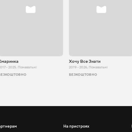
Хмаринка
Хочу Все Знати
017 - 2025
,
Пізнавальні
2019 - 2026
,
Пізнавальні
БЕЗКОШТОВНО
БЕЗКОШТОВНО
артнерам
На пристроях