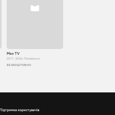
Max TV
VITALIJ NEWS
2017 - 2026
,
Пізнавальні
2012 - 2026
,
Пізнавальні
БЕЗКОШТОВНО
БЕЗКОШТОВНО
Підтримка користувачів