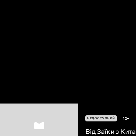
12+
НЕДОСТУПНИЙ
Від Заїки з Кит