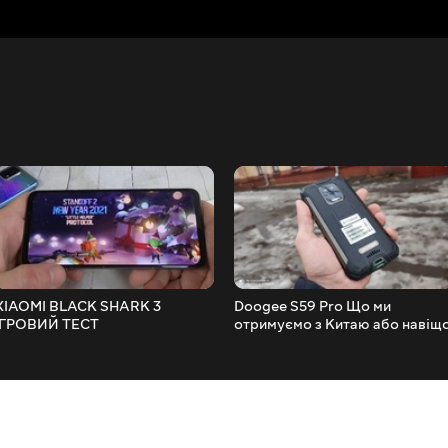
XIAOMI BLACK SHARK 3
Doogee S59 Pro Що ми
ІГРОВИЙ ТЕСТ
отримуємо з Китаю або навіщ
такі рамки????