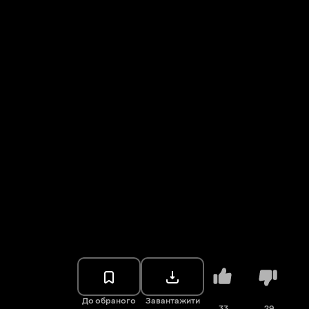
До обраного
Завантажити
33
29