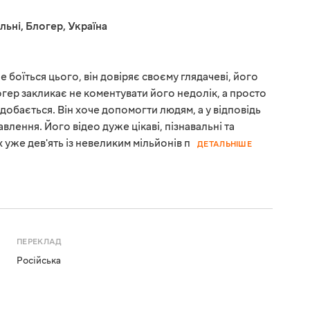
льні
,
Блогер
,
Україна
не боїться цього, він довіряє своєму глядачеві, його
огер закликає не коментувати його недолік, а просто
добається. Він хоче допомогти людям, а у відповідь
влення. Його відео дуже цікаві, пізнавальні та
 уже дев'ять із невеликим мільйонів п
ДЕТАЛЬНІШЕ
ПЕРЕКЛАД
Російська