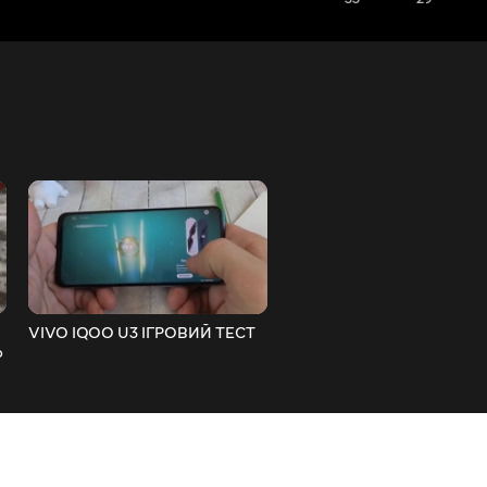
VIVO IQOO U3 ІГРОВИЙ ТЕСТ
Xiaomi Black Shark 3 Що 
о
отримуємо з Китаю і від
митниці)))