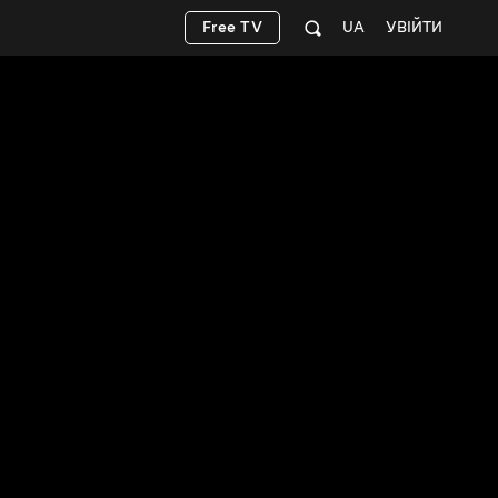
Free TV
UA
УВІЙТИ