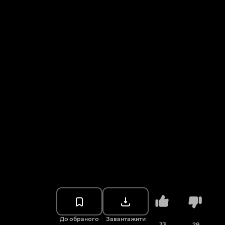
До обраного
Завантажити
33
29