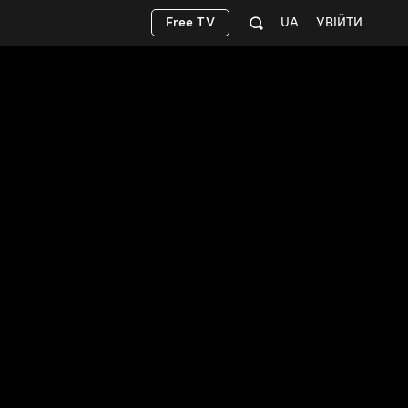
Free TV
UA
УВІЙТИ