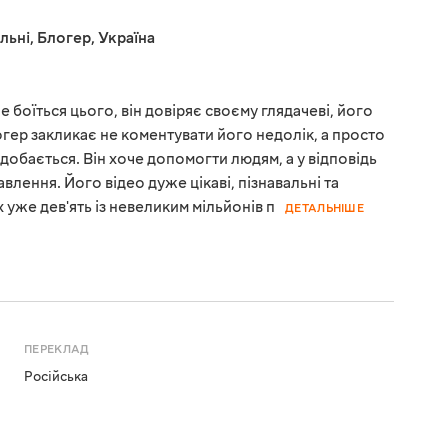
льні
,
Блогер
,
Україна
не боїться цього, він довіряє своєму глядачеві, його
огер закликає не коментувати його недолік, а просто
добається. Він хоче допомогти людям, а у відповідь
влення. Його відео дуже цікаві, пізнавальні та
 уже дев'ять із невеликим мільйонів п
ДЕТАЛЬНІШЕ
ПЕРЕКЛАД
Російська