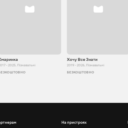
Хмаринка
Хочу Все Знати
017 - 2025
,
Пізнавальні
2019 - 2026
,
Пізнавальні
БЕЗКОШТОВНО
БЕЗКОШТОВНО
артнерам
На пристроях