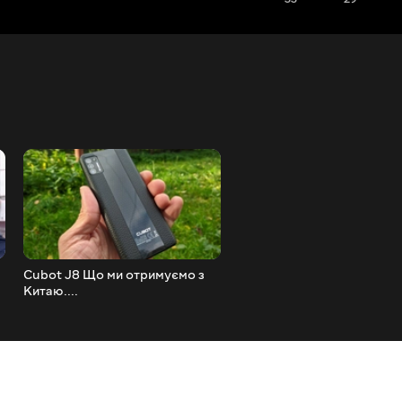
Cubot J8 Що ми отримуємо з
Oukitel C21 ІГРОВИЙ ТЕС
Китаю....