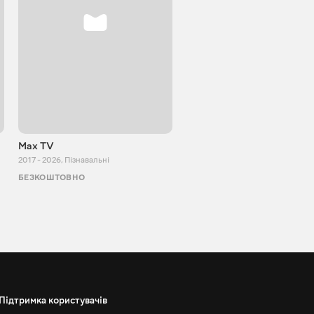
Max TV
VITALIJ NEWS
2017 - 2026
,
Пізнавальні
2012 - 2026
,
Пізнавальні
БЕЗКОШТОВНО
БЕЗКОШТОВНО
Підтримка користувачів