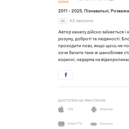
2011 - 2025
,
Пізнавальні
,
Розважа
63 хвилини
HD
Автор каналу дійсно заїкається і 
розуму, доброті та людяності. Бл
проходити повз, якщо щось не по
хоче бачити таке ж шанобливе ста
корисні, недарма на відеороликах
ДОСТУПНО НА ПРИСТРОЯХ
iOS
Android
Smart TV
Консолі