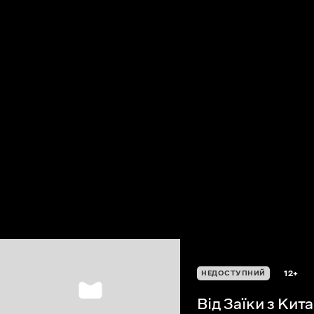
12+
НЕДОСТУПНИЙ
Від Заїки з Кит