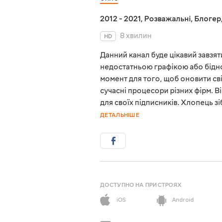
2012 - 2021
,
Розважальні
,
Блогер
8 хвилин
HD
Данний канал буде цікавий завзят
недостатньою графікою або бідн
момент для того, щоб оновити сві
сучасні процесори різних фірм. Ві
для своїх підписників. Хлопець зі
ДЕТАЛЬНІШЕ
ДОСТУПНО НА ПРИСТРОЯХ
iOS
Android