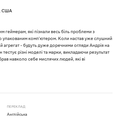
,
США
им геймерам, які пізнали весь біль проблеми з
о упакованим комп'ютером. Коли настав уже слушний
й агрегат - будуть дуже доречними огляди Андрія на
н тестує різні моделі та марки, викладаючи результат
брав навколо себе мислячих людей, які ві
ПЕРЕКЛАД
Англійська