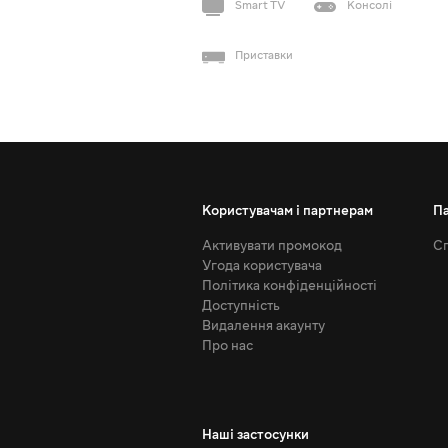
Smart TV
Консолі
Приставки
Користувачам і партнерам
П
Активувати промокод
Сп
Угода користувача
Політика конфіденційності
Доступність
Видалення акаунту
Про нас
Наші застосунки