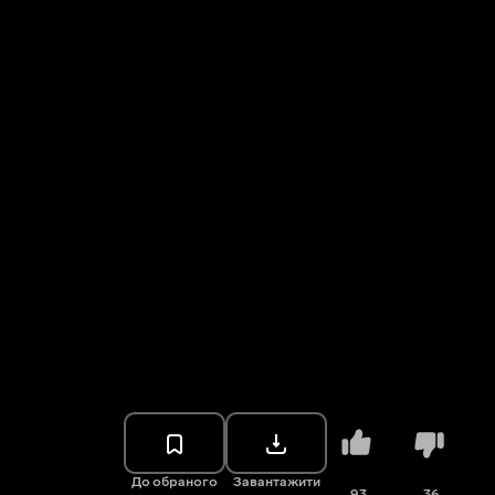
До обраного
Завантажити
93
36