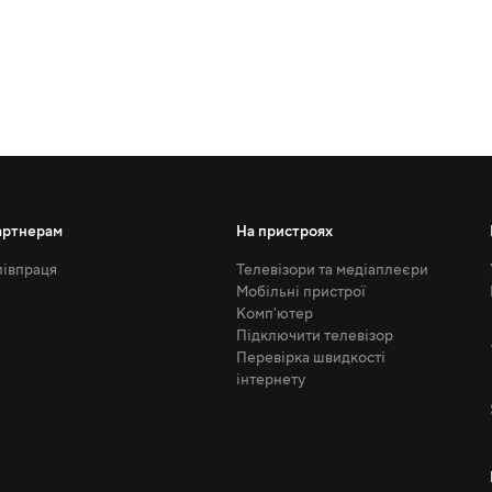
артнерам
На пристроях
івпраця
Телевізори та медіаплеєри
Мобільні пристрої
Комп'ютер
Підключити телевізор
Перевірка швидкості
інтернету