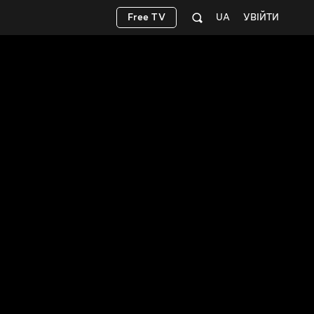
Free TV
UA
УВІЙТИ