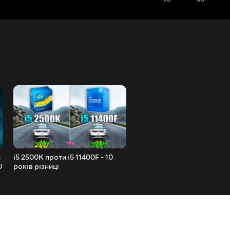
и
i5 2500K проти i5 11400F - 10
RTX 2060 vs RTX 3060 - те
U
років різниці
10 іграх