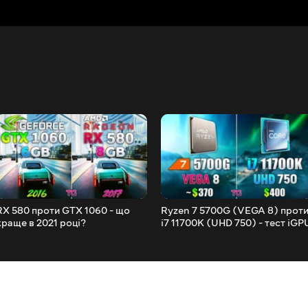
RX 580 проти GTX 1060 - що
Ryzen 7 5700G (VEGA 8) прот
краще в 2021 році?
i7 11700K (UHD 750) - тест iGP
та CPU