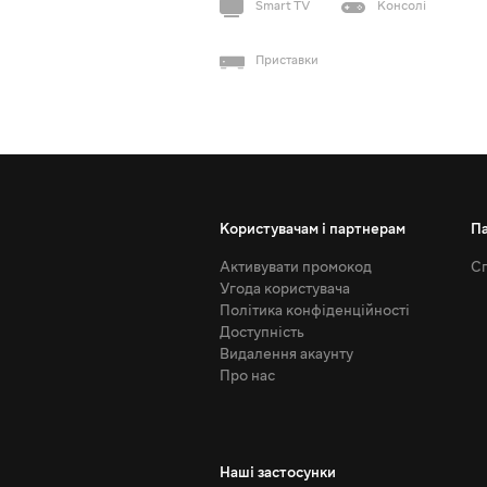
Smart TV
Консолі
Приставки
Користувачам і партнерам
П
Активувати промокод
Сп
Угода користувача
Політика конфіденційності
Доступність
Видалення акаунту
Про нас
Наші застосунки