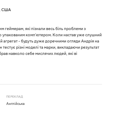
,
США
им геймерам, які пізнали весь біль проблеми з
о упакованим комп'ютером. Коли настав уже слушний
й агрегат - будуть дуже доречними огляди Андрія на
н тестує різні моделі та марки, викладаючи результат
брав навколо себе мислячих людей, які ві
ПЕРЕКЛАД
Англійська