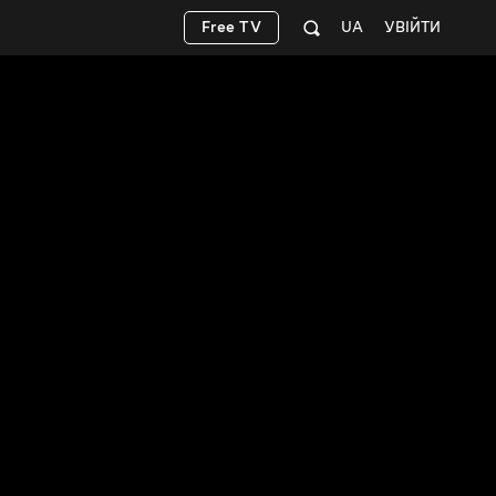
Free TV
UA
УВІЙТИ