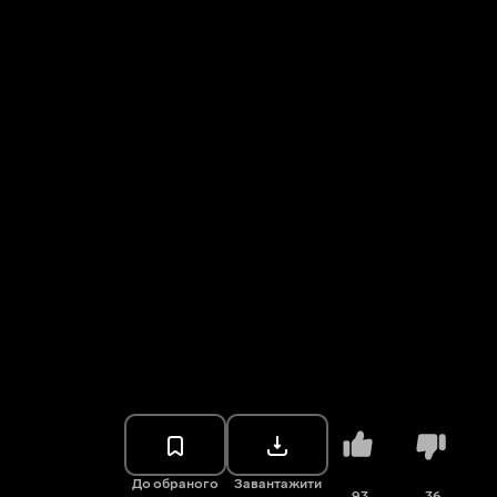
До обраного
Завантажити
93
36