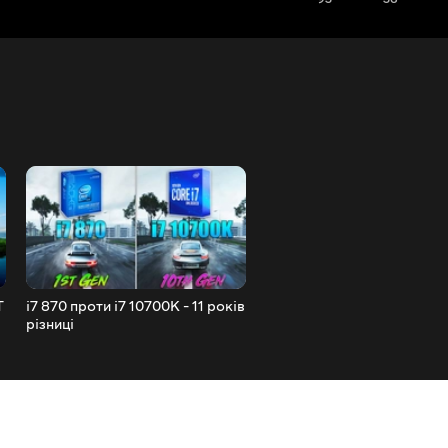
T
i7 870 проти i7 10700K - 11 років
RTX 2080 Ti + i9 10900K Те
різниці
17 іграх l 4K l