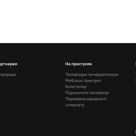
артнерам
На пристроях
івпраця
Телевізори та медіаплеєри
Мобільні пристрої
Комп'ютер
Підключити телевізор
Перевірка швидкості
інтернету