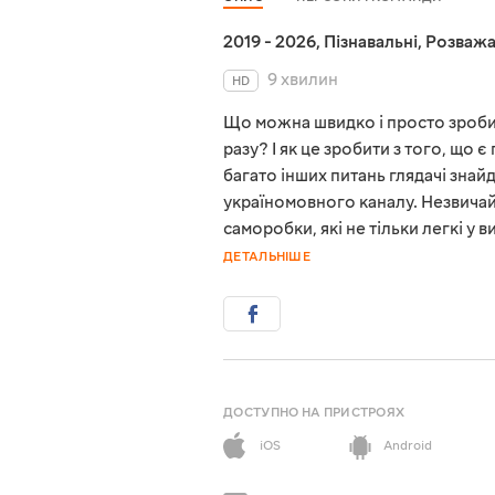
2019 - 2026
,
Пізнавальні
,
Розважа
9 хвилин
HD
Що можна швидко і просто зробит
разу? І як це зробити з того, що є
багато інших питань глядачі знай
україномовного каналу. Незвичайн
саморобки, які не тільки легкі у 
ДЕТАЛЬНІШЕ
ДОСТУПНО НА ПРИСТРОЯХ
iOS
Android