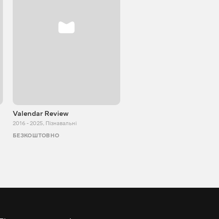
Valendar Review
ZBestReview FPV
Квадрокоптери
2016 - 2025
,
Пізнавальні
2008 - 2021
,
Пізнавальні
БЕЗКОШТОВНО
БЕЗКОШТОВНО