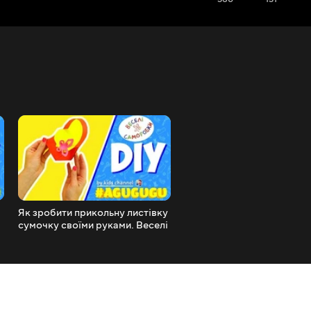
Як зробити прикольну листівку
Як зробиту прикольну
сумочку своїми руками. Веселі
упаковку для подарунка.
Саморобки.
Веселі Саморобки.