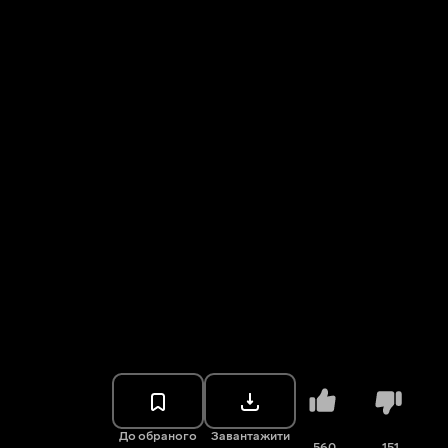
До обраного
Завантажити
560
151