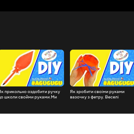
ольно оздобити ручку
Як зробити своіми руками
до школи свойми руками.Ми
вазочку з фетру. Веселі
веселі саморобки.
Саморобки.