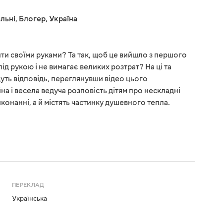
льні
,
Блогер
,
Україна
и своїми руками? Та так, щоб це вийшло з першого
 під рукою і не вимагає великих розтрат? На ці та
дуть відповідь, переглянувши відео цього
а і весела ведуча розповість дітям про нескладні
виконанні, а й містять частинку душевного тепла.
ПЕРЕКЛАД
Українська