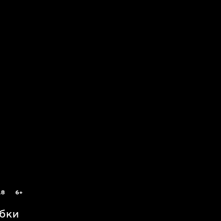
.8
6+
бки