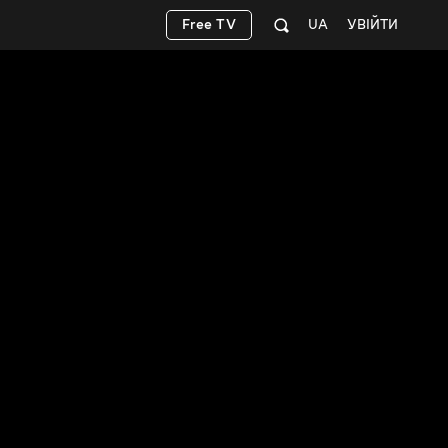
Free TV
UA
УВІЙТИ