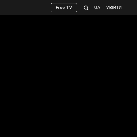
Free TV
UA
УВІЙТИ