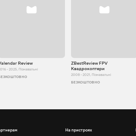
Valendar Review
ZBestReview FPV
Квадрокоптери
016 - 2025
,
Пізнавальні
2008 - 2021
,
Пізнавальні
БЕЗКОШТОВНО
БЕЗКОШТОВНО
артнерам
На пристроях