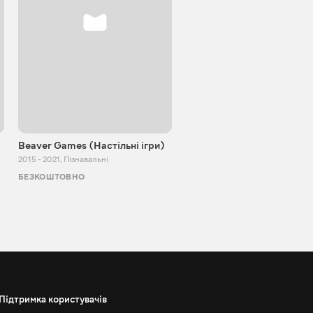
Beaver Games (Настільні ігри)
Від Заїки з Китаю
2015 - 2021
,
Пізнавальні
2011 - 2025
,
Пізнавальні
БЕЗКОШТОВНО
БЕЗКОШТОВНО
Підтримка користувачів