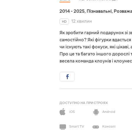
2014 - 2025
,
Пізнавальні
,
Розважа
12 хвилин
HD
Як зробити гарний подарунок зі
самостійно? Які фігурки вдасться
чи існують такі фокуси, які ціка
Про це та багато іншого дорослі т
весела команда клоунів і клоуне
ДОСТУПНО НА ПРИСТРОЯХ
iOS
Android
Smart TV
Консолі