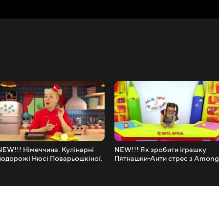
NEW!!! Німеччина. Кулінарні
NEW!!! Як зробити іграшку
подорожі Нюсі Поварьошкіної.
Пятнашки-Анти стрес з Among
AGUGUGU
Us! Наші руки не для нудьги!