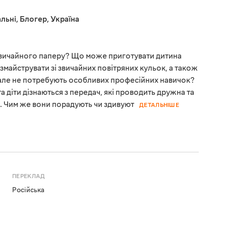
льні
,
Блогер
,
Україна
 звичайного паперу? Що може приготувати дитина
 змайструвати зі звичайних повітряних кульок, а також
ві, але не потребують особливих професійних навичок?
а діти дізнаються з передач, які проводить дружна та
с. Чим же вони порадують чи здивуют
ДЕТАЛЬНІШЕ
ПЕРЕКЛАД
Російська