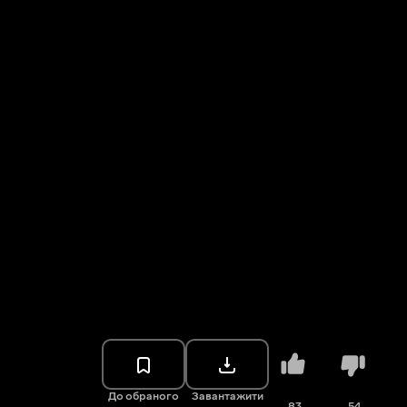
До обраного
Завантажити
83
54