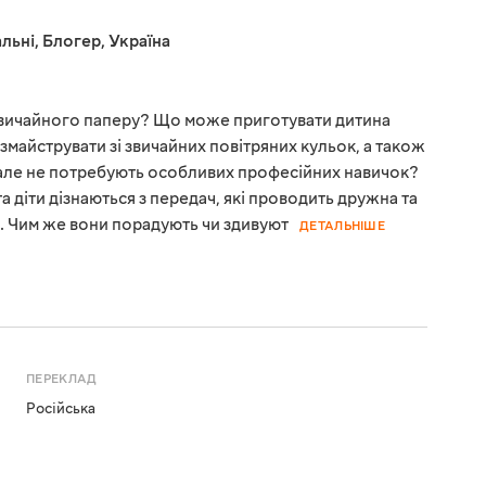
льні
,
Блогер
,
Україна
 звичайного паперу? Що може приготувати дитина
 змайструвати зі звичайних повітряних кульок, а також
ві, але не потребують особливих професійних навичок?
а діти дізнаються з передач, які проводить дружна та
с. Чим же вони порадують чи здивуют
ДЕТАЛЬНІШЕ
ПЕРЕКЛАД
Російська