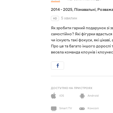
2014 - 2025
,
Пізнавальні
,
Розважа
5 хвилин
HD
Як зробити гарний подарунок зі
самостійно? Які фігурки вдасться
чи існують такі фокуси, які ціка
Про це та багато іншого дорослі т
весела команда клоунів і клоуне
ДОСТУПНО НА ПРИСТРОЯХ
iOS
Android
Smart TV
Консолі