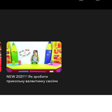
NEW 2021!!! Як зробити
NEW 2021!!! Пірати!!! Що
прикольну валентинку своїми
Навіщо? і Чому? Запитанн
руками. Наші руки не для
а
нудьги.DIY