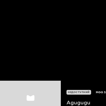
MGG
3
НЕДОСТУПНИЙ
Agugugu