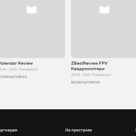
Valendar Review
ZBestReview FPV
Квадрокоптери
016 - 2025
,
Пізнавальні
2008 - 2021
,
Пізнавальні
БЕЗКОШТОВНО
БЕЗКОШТОВНО
артнерам
На пристроях