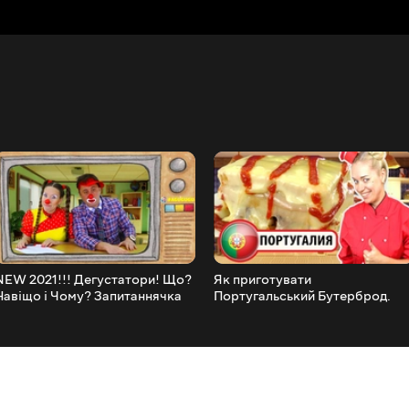
NEW 2021!!! Дегустатори! Що?
Як приготувати
Навіщо і Чому? Запитаннячка
Португальський Бутерброд.
Кулінарна подорож до
Португалії. Нюся Поварьошкін