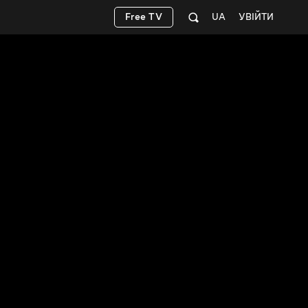
Free TV
UA
УВІЙТИ