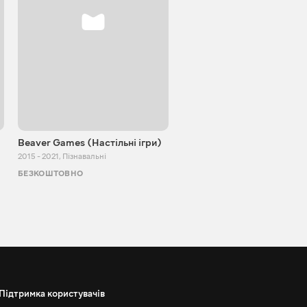
Beaver Games (Настільні ігри)
Від Заїки з Китаю
2015 - 2021
,
Пізнавальні
2011 - 2025
,
Пізнавальні
БЕЗКОШТОВНО
БЕЗКОШТОВНО
Підтримка користувачів