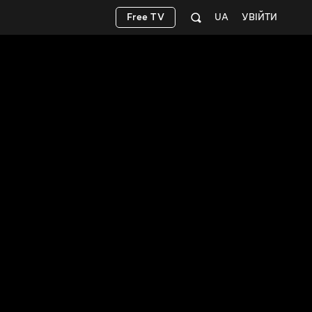
Free TV
UA
УВІЙТИ