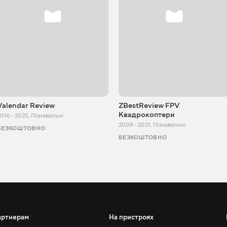
Valendar Review
ZBestReview FPV
Квадрокоптери
016 - 2025
,
Пізнавальні
2008 - 2021
,
Пізнавальні
БЕЗКОШТОВНО
БЕЗКОШТОВНО
артнерам
На пристроях