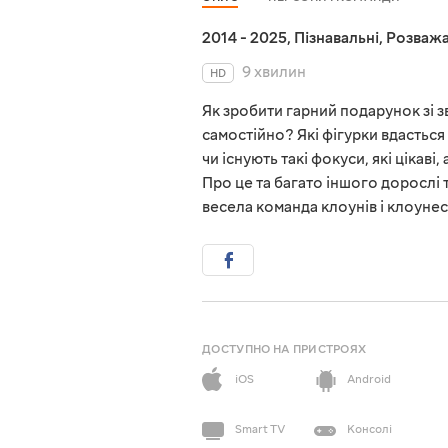
2014 - 2025
,
Пізнавальні
,
Розважа
9 хвилин
HD
Як зробити гарний подарунок зі
самостійно? Які фігурки вдасться
чи існують такі фокуси, які ціка
Про це та багато іншого дорослі т
весела команда клоунів і клоуне
ДОСТУПНО НА ПРИСТРОЯХ
iOS
Android
Smart TV
Консолі