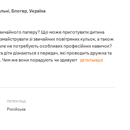
льні
,
Блогер
,
Україна
 звичайного паперу? Що може приготувати дитина
 змайструвати зі звичайних повітряних кульок, а також
ві, але не потребують особливих професійних навичок?
а діти дізнаються з передач, які проводить дружна та
с. Чим же вони порадують чи здивуют
ДЕТАЛЬНІШЕ
ПЕРЕКЛАД
Російська