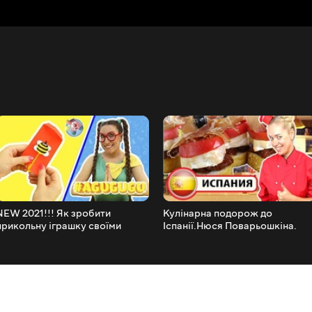
NEW 2021!!! Як зробити
Кулінарна подорож до
прикольну іграшку своїми
Іспанії.Нюся Поварьошкіна.
руками. Наші руки не для нудьги
Agugugu