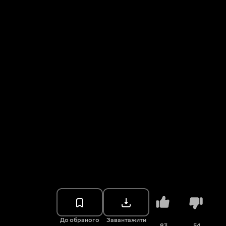
До обраного
Завантажити
83
54