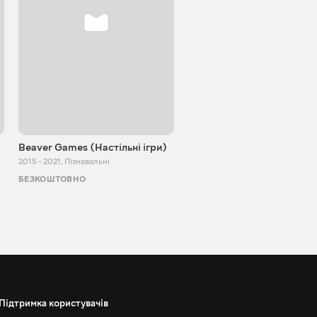
Beaver Games (Настільні ігри)
Від Заїки з Китаю
2015 - 2021
,
Пізнавальні
2011 - 2025
,
Пізнавальні
БЕЗКОШТОВНО
БЕЗКОШТОВНО
Підтримка користувачів