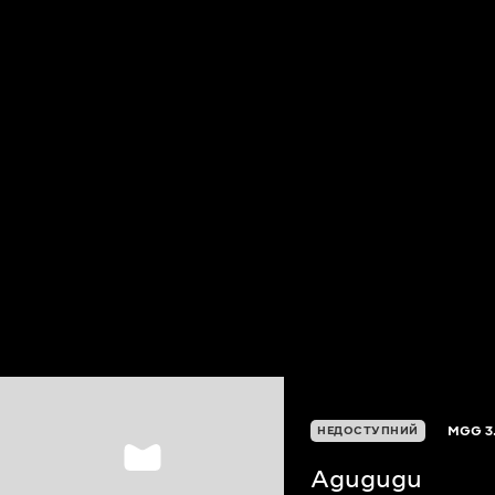
MGG
3
НЕДОСТУПНИЙ
Agugugu