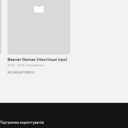
Beaver Games (Настільні ігри)
Від Заїки з Китаю
2015 - 2021
,
Пізнавальні
2011 - 2025
,
Пізнавальні
БЕЗКОШТОВНО
БЕЗКОШТОВНО
Підтримка користувачів