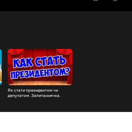
Як стати президентом чи
Як зробити прикольну лис
депутатом. Запитаннячка.
власноруч. DIY. Радимо й
#Вибори2019
подивитися.