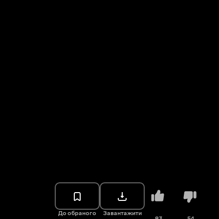
До обраного
Завантажити
83
54