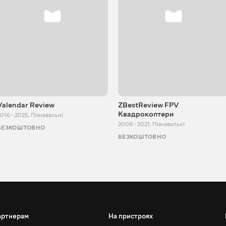
Valendar Review
ZBestReview FPV
Квадрокоптери
016 - 2025
,
Пізнавальні
2008 - 2021
,
Пізнавальні
БЕЗКОШТОВНО
БЕЗКОШТОВНО
артнерам
На пристроях