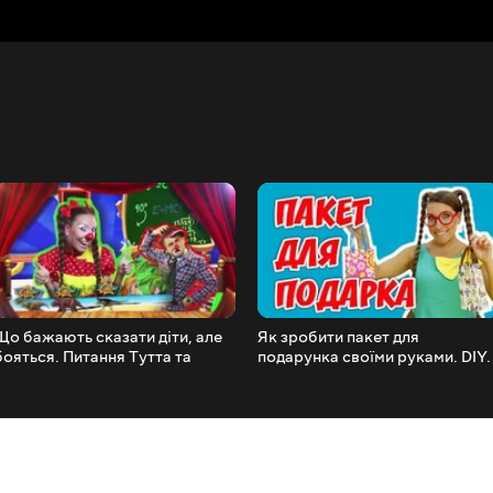
Що бажають сказати діти, але
Як зробити пакет для
бояться. Питання Тутта та
подарунка своїми руками. DIY.
Сеня.
Радимо його подивитися.