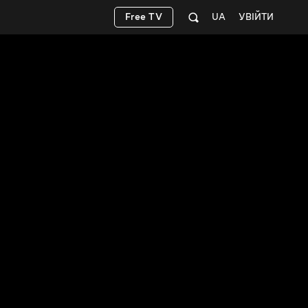
Free TV
UA
УВІЙТИ