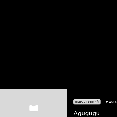
MGG
3
НЕДОСТУПНИЙ
Agugugu