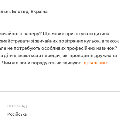
льні
,
Блогер
,
Україна
 звичайного паперу? Що може приготувати дитина
 змайструвати зі звичайних повітряних кульок, а також
ві, але не потребують особливих професійних навичок?
а діти дізнаються з передач, які проводить дружна та
с. Чим же вони порадують чи здивуют
ДЕТАЛЬНІШЕ
ПЕРЕКЛАД
Російська