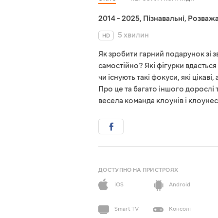
2014 - 2025
,
Пізнавальні
,
Розважа
5 хвилин
HD
Як зробити гарний подарунок зі
самостійно? Які фігурки вдасться
чи існують такі фокуси, які ціка
Про це та багато іншого дорослі т
весела команда клоунів і клоуне
ДОСТУПНО НА ПРИСТРОЯХ
iOS
Android
Smart TV
Консолі