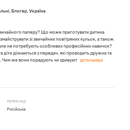
льні
,
Блогер
,
Україна
 звичайного паперу? Що може приготувати дитина
 змайструвати зі звичайних повітряних кульок, а також
ві, але не потребують особливих професійних навичок?
а діти дізнаються з передач, які проводить дружна та
с. Чим же вони порадують чи здивуют
ДЕТАЛЬНІШЕ
ПЕРЕКЛАД
Російська