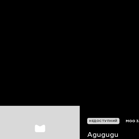
MGG
3
НЕДОСТУПНИЙ
Agugugu