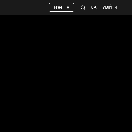
Free TV
UA
УВІЙТИ