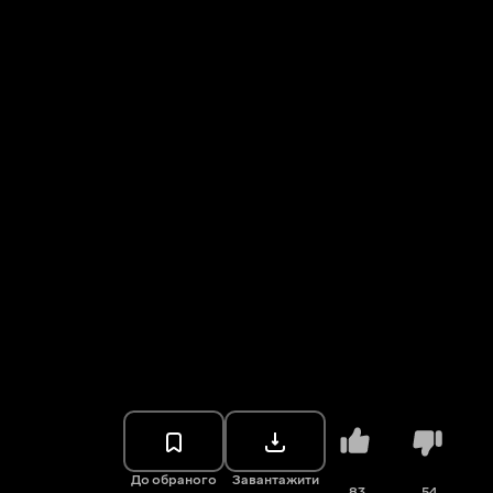
До обраного
Завантажити
83
54