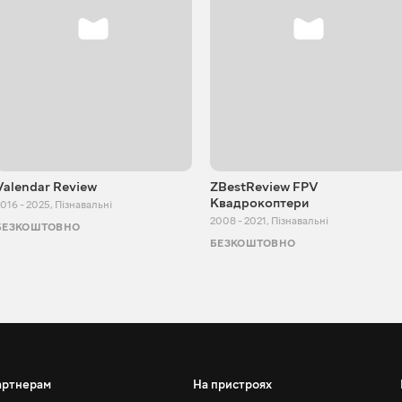
Valendar Review
ZBestReview FPV
Квадрокоптери
016 - 2025
,
Пізнавальні
2008 - 2021
,
Пізнавальні
БЕЗКОШТОВНО
БЕЗКОШТОВНО
артнерам
На пристроях