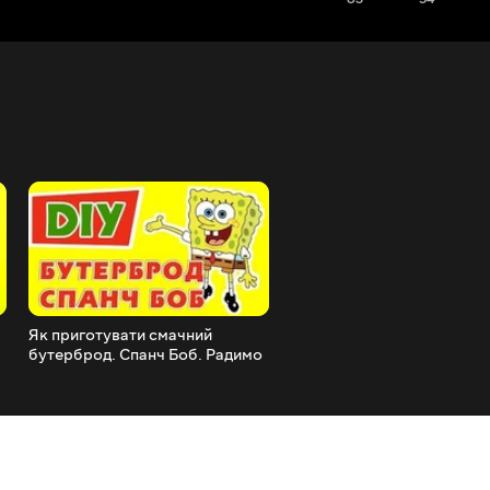
Як приготувати смачний
Секрет фокусу з монетко
бутерброд. Спанч Боб. Радимо
Радимо його подивитися.
його подивитися.