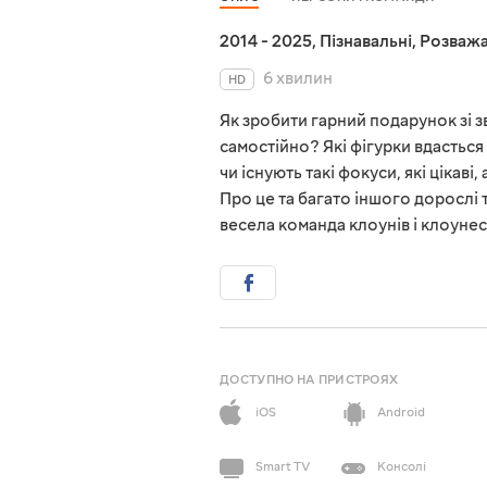
2014 - 2025
,
Пізнавальні
,
Розважа
6 хвилин
HD
Як зробити гарний подарунок зі
самостійно? Які фігурки вдасться
чи існують такі фокуси, які ціка
Про це та багато іншого дорослі т
весела команда клоунів і клоуне
ДОСТУПНО НА ПРИСТРОЯХ
iOS
Android
Smart TV
Консолі