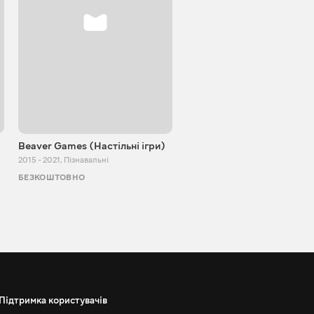
Beaver Games (Настільні ігри)
Від Заїки з Китаю
2015 - 2021
,
Пізнавальні
2011 - 2025
,
Пізнавальні
БЕЗКОШТОВНО
БЕЗКОШТОВНО
Підтримка користувачів