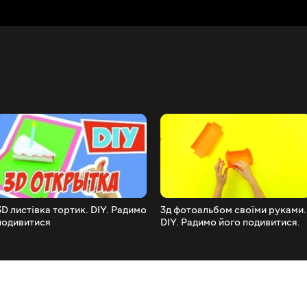
3D листівка тортик. DIY. Радимо
3д фотоальбом своїми руками.
подивитися
DIY. Радимо його подивитися.