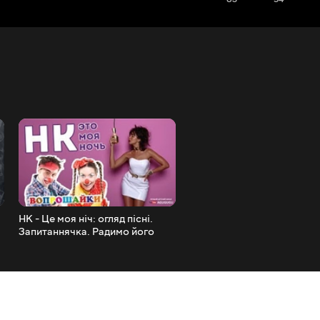
НК - Це моя ніч: огляд пісні.
Як зробити 3д листівку до
Запитаннячка. Радимо його
Святого Валентина. DIY.
подивитися.
Радимо його подивитися.