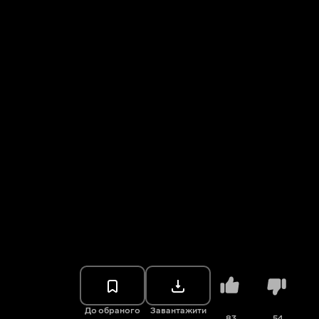
До обраного
Завантажити
83
54