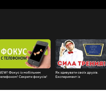
NEW! Фокус із мобільним
Як здивувати своїх друзів.
телефоном! Секрети фокусів!
Експеримент із
Радимо подивитися!
блокнотами.радимо його
подивитися.