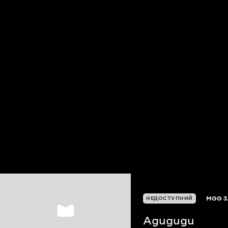
MGG
3
НЕДОСТУПНИЙ
Agugugu