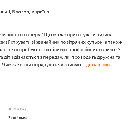
льні
,
Блогер
,
Україна
 звичайного паперу? Що може приготувати дитина
 змайструвати зі звичайних повітряних кульок, а також
ві, але не потребують особливих професійних навичок?
а діти дізнаються з передач, які проводить дружна та
с. Чим же вони порадують чи здивуют
ДЕТАЛЬНІШЕ
ПЕРЕКЛАД
Російська