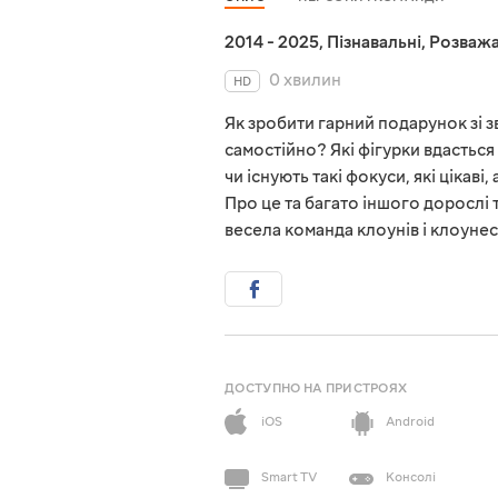
2014 - 2025
,
Пізнавальні
,
Розважа
0 хвилин
HD
Як зробити гарний подарунок зі
самостійно? Які фігурки вдасться
чи існують такі фокуси, які ціка
Про це та багато іншого дорослі т
весела команда клоунів і клоуне
ДОСТУПНО НА ПРИСТРОЯХ
iOS
Android
Smart TV
Консолі