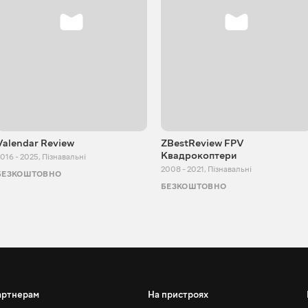
Valendar Review
ZBestReview FPV
Квадрокоптери
016 - 2025
,
Пізнавальні
2008 - 2021
,
Пізнавальні
БЕЗКОШТОВНО
БЕЗКОШТОВНО
артнерам
На пристроях