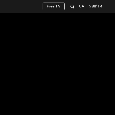
Free TV
UA
УВІЙТИ