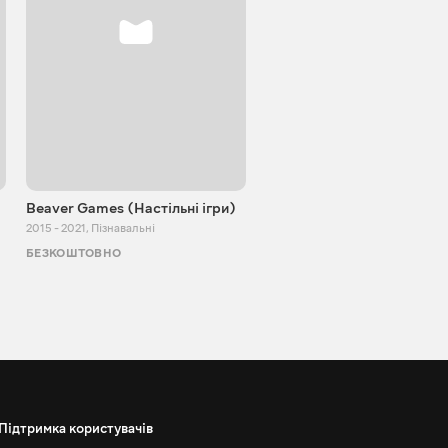
Beaver Games (Настільні ігри)
Від Заїки з Китаю
2015 - 2021
,
Пізнавальні
2011 - 2025
,
Пізнавальні
БЕЗКОШТОВНО
БЕЗКОШТОВНО
Підтримка користувачів