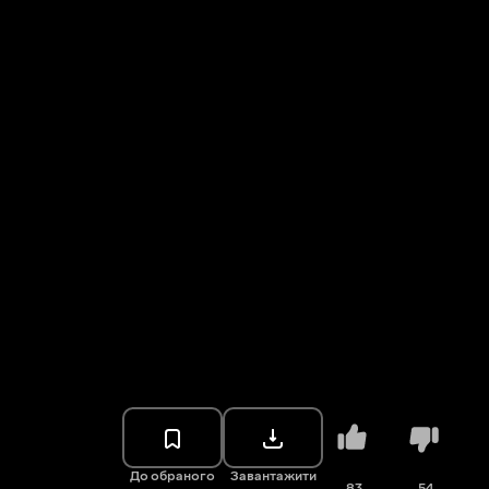
До обраного
Завантажити
83
54