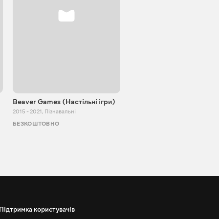
Beaver Games (Настільні ігри)
Від Заїки з Китаю
2015 - 2021
,
Пізнавальні
2011 - 2025
,
Пізнавальні
БЕЗКОШТОВНО
БЕЗКОШТОВНО
Підтримка користувачів