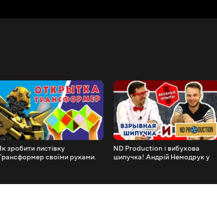
Як зробити листівку
ND Production і вибухова
Трансформер своїми руками.
шипучка! Андрій Немодрук у
проєкті «Хочу все знати»