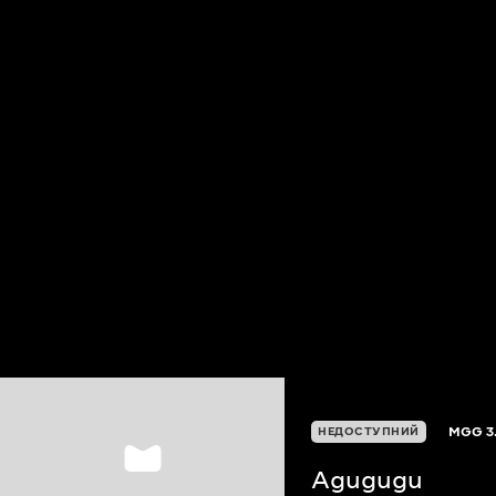
MGG
3
НЕДОСТУПНИЙ
Agugugu