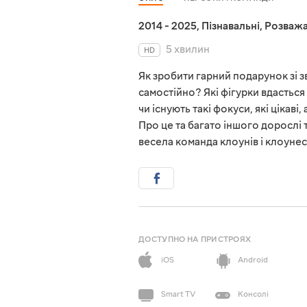
2014 - 2025
,
Пізнавальні
,
Розважа
5 хвилин
HD
Як зробити гарний подарунок зі
самостійно? Які фігурки вдасться
чи існують такі фокуси, які ціка
Про це та багато іншого дорослі т
весела команда клоунів і клоуне
ДОСТУПНО НА ПРИСТРОЯХ
iOS
Android
Smart TV
Консолі