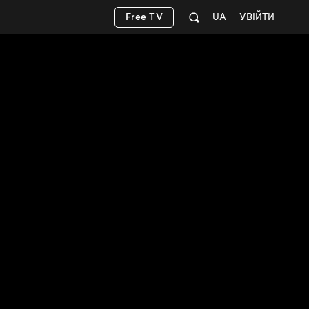
Free TV
UA
УВІЙТИ