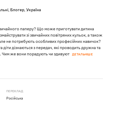
льні
,
Блогер
,
Україна
 звичайного паперу? Що може приготувати дитина
 змайструвати зі звичайних повітряних кульок, а також
ві, але не потребують особливих професійних навичок?
а діти дізнаються з передач, які проводить дружна та
с. Чим же вони порадують чи здивуют
ДЕТАЛЬНІШЕ
ПЕРЕКЛАД
Російська