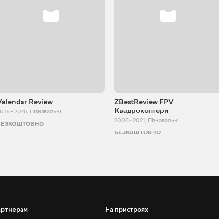
Valendar Review
ZBestReview FPV
Квадрокоптери
016 - 2025
,
Пізнавальні
2008 - 2021
,
Пізнавальні
БЕЗКОШТОВНО
БЕЗКОШТОВНО
артнерам
На пристроях