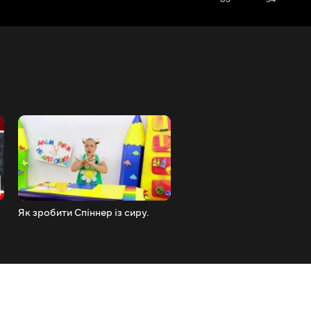
Як зробити Спіннер із сиру.
#Вітенадовийти! Звідки, к
навіщо і чому?