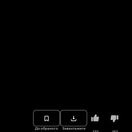
До обраного
Завантажити
172
157