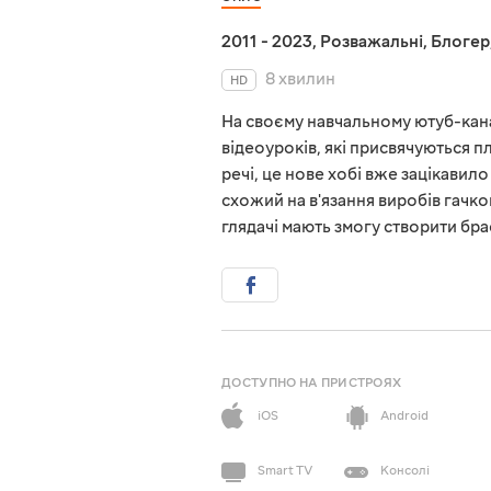
2011 - 2023
,
Розважальні
,
Блогер
8 хвилин
HD
На своєму навчальному ютуб-кан
відеоуроків, які присвячуються п
речі, це нове хобі вже зацікавил
схожий на в'язання виробів гачко
глядачі мають змогу створити брас
ДОСТУПНО НА ПРИСТРОЯХ
iOS
Android
Smart TV
Консолі