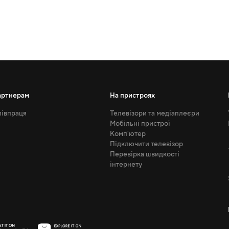
артнерам
На пристроях
івпраця
Телевізори та медіаплеєри
Мобільні пристрої
Комп'ютер
Підключити телевізор
Перевірка швидкості
інтернету