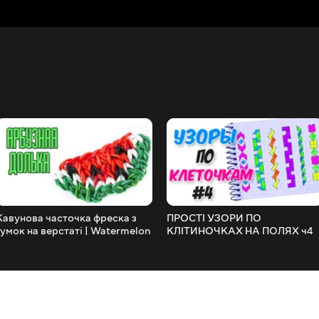
Кавунова часточка фреска з
ПРОСТІ УЗОРИ ПО
гумок на верстаті | Watermelon
КЛІТИНОЧКАХ НА ПОЛЯХ ч4
rainbow loom charm