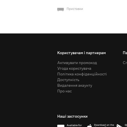
Приставки
Користувачам і партнерам
П
Активувати промокод
Сп
Угода користувача
Політика конфіденційності
Доступність
Видалення акаунту
Про нас
Наші застосунки