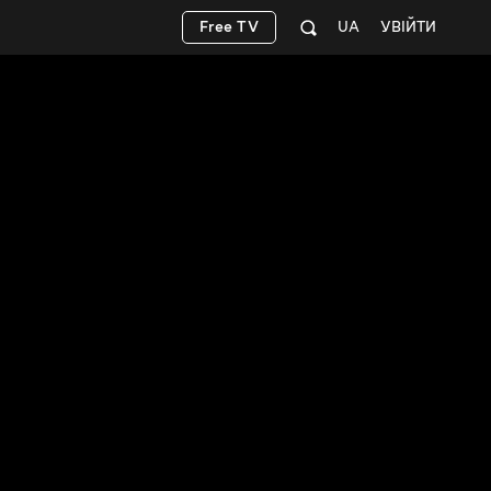
Free TV
UA
УВІЙТИ