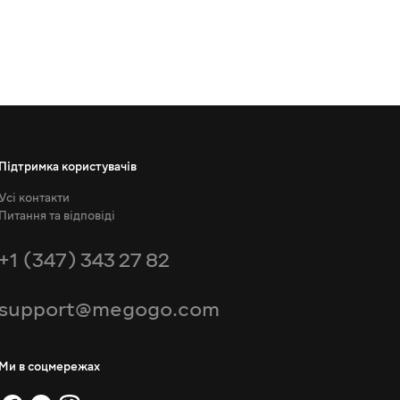
Підтримка користувачів
Усі контакти
Питання та відповіді
+1 (347) 343 27 82
support@megogo.com
Ми в соцмережах