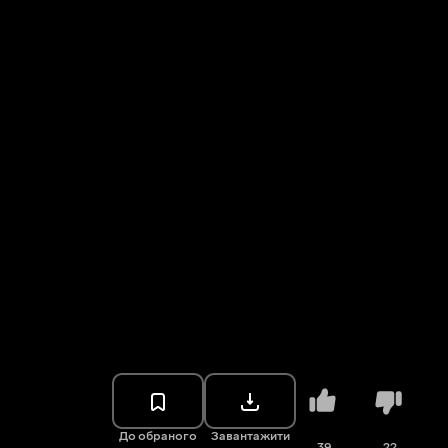
До обраного
Завантажити
39
22