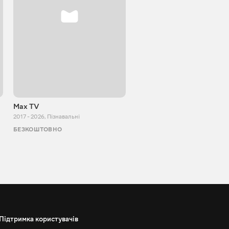
Max TV
VITALIJ NEWS
2017 - 2026
,
Пізнавальні
2012 - 2026
,
Пізнавальні
БЕЗКОШТОВНО
БЕЗКОШТОВНО
Підтримка користувачів