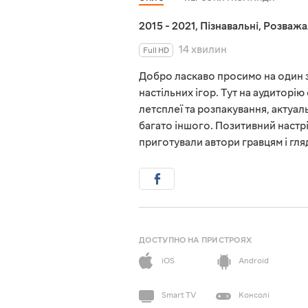
2015 - 2021
,
Пізнавальні
,
Розважа
14 хвилин
Full HD
Добро ласкаво просимо на один з
настільних ігор. Тут на аудиторію
летсплеї та розпакування, актуальн
багато іншого. Позитивний настрій
приготували автори гравцям і гля
ДОСТУПНО НА ПРИСТРОЯХ
iOS
Android
Smart TV
Консолі