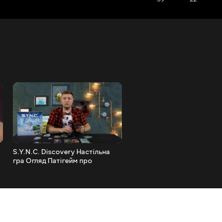
S.Y.N.С. Discovery Настільна
Топ найгарячіших настіль
гра Огляд Патігейм про
ігор вересня Найкращі
неймовірні подорожі
настільні ігри вересня 202
року