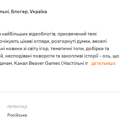
льні
,
Блогер
,
Україна
 найбільших відеоблогів, присвячений темі
 очікують цікаві огляди, розгорнуті думки, веселі
і новини зі світу ігор, тематичні топи, добірки та
, несподівані повороти та захопливі історії - ось, що
дачам. Канал Beaver Games (Настільні іг
ДЕТАЛЬНІШЕ
ПЕРЕКЛАД
Російська