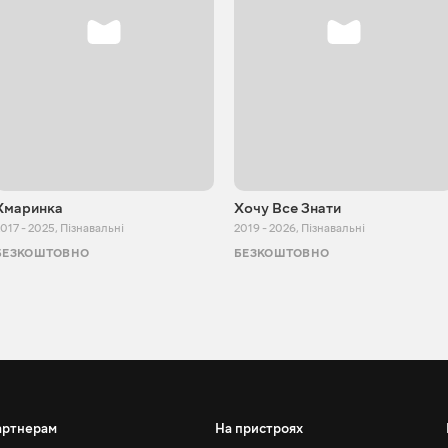
Хмаринка
Хочу Все Знати
017 - 2025
,
Пізнавальні
2019 - 2026
,
Пізнавальні
БЕЗКОШТОВНО
БЕЗКОШТОВНО
артнерам
На пристроях