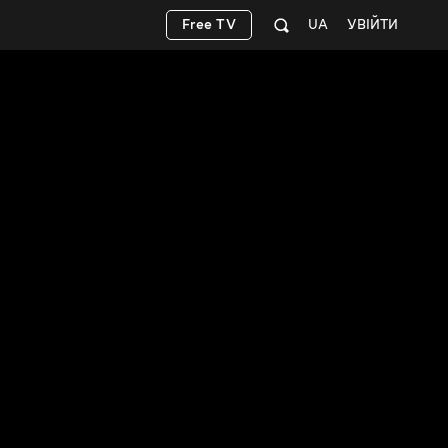
Free TV
UA
УВІЙТИ