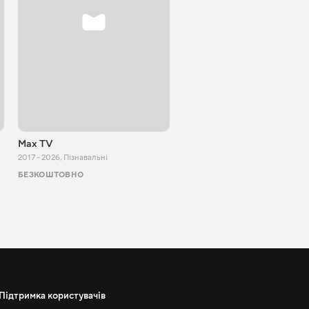
Max TV
VITALIJ NEWS
2017 - 2026
,
Пізнавальні
2012 - 2026
,
Пізнавальні
БЕЗКОШТОВНО
БЕЗКОШТОВНО
Підтримка користувачів