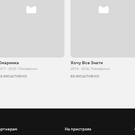
Хмаринка
Хочу Все Знати
017 - 2025
,
Пізнавальні
2019 - 2026
,
Пізнавальні
БЕЗКОШТОВНО
БЕЗКОШТОВНО
артнерам
На пристроях