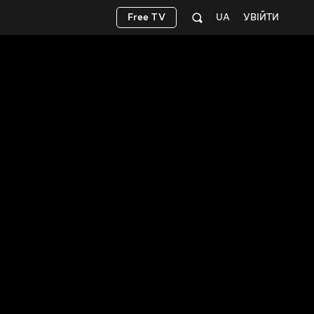
Free TV
UA
УВІЙТИ