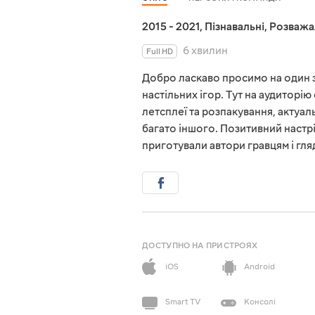
2015 - 2021
,
Пізнавальні
,
Розважа
6 хвилин
Full HD
Добро ласкаво просимо на один з
настільних ігор. Тут на аудиторію
летсплеї та розпакування, актуальн
багато іншого. Позитивний настрій
приготували автори гравцям і гля
ДОСТУПНО НА ПРИСТРОЯХ
iOS
Android
Smart TV
Консолі