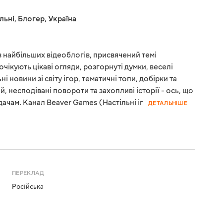
льні
,
Блогер
,
Україна
 найбільших відеоблогів, присвячений темі
 очікують цікаві огляди, розгорнуті думки, веселі
і новини зі світу ігор, тематичні топи, добірки та
, несподівані повороти та захопливі історії - ось, що
дачам. Канал Beaver Games (Настільні іг
ДЕТАЛЬНІШЕ
ПЕРЕКЛАД
Російська