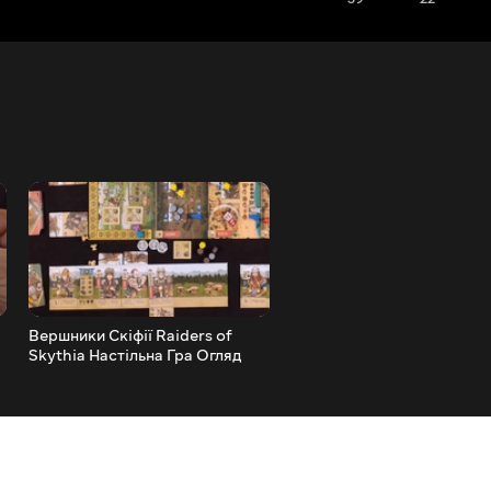
Вершники Скіфії Raiders of
Настільна Гра Корпорація
Skythia Настільна Гра Огляд
Смартфон Огляд Встанов
Апдейт пак 1.1