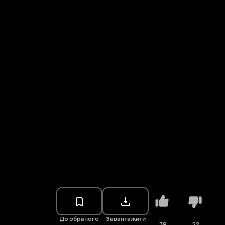
До обраного
Завантажити
39
22