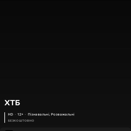
XTБ
HD
12+
Пізнавальні
,
Розважальні
БЕЗКОШТОВНО