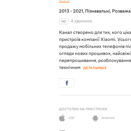
2013 - 2021
,
Пізнавальні
,
Розважа
4 хвилини
HD
Канал створено для тих, кого ці
пристроїв компанії Xiaomi. Усього
продажу мобільних телефонів піс
огляди нових прошивок, найсвіж
перепрошивання, розблокування, 
технічним
ДЕТАЛЬНІШЕ
ДОСТУПНО НА ПРИСТРОЯХ
iOS
Android