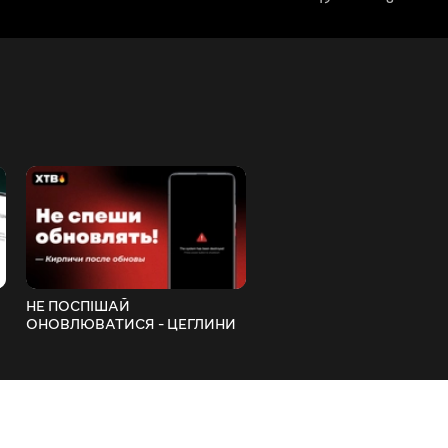
НЕ ПОСПІШАЙ
КОЛИ ВИХІД MIUI 13? ХТ
ОНОВЛЮВАТИСЯ - ЦЕГЛИНИ
МОЖЕ НЕ ОТРИМАТИ MIUI
ПІСЛЯ ОНОВЛЕНЬ ANDROID 12
КРАЩЕ НІЖ MIUI 12.5?
І MIUI 12.5!