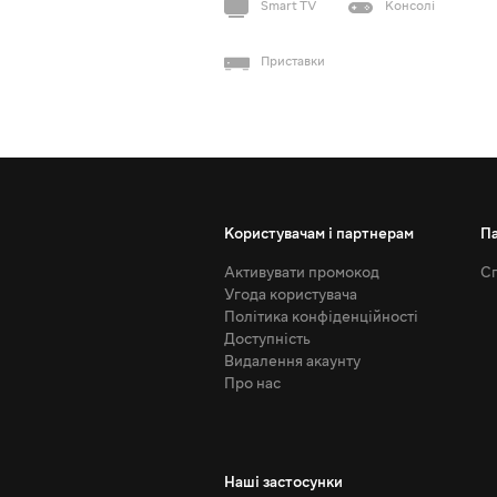
Smart TV
Консолі
Приставки
Користувачам і партнерам
П
Активувати промокод
Сп
Угода користувача
Політика конфіденційності
Доступність
Видалення акаунту
Про нас
Наші застосунки