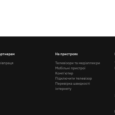
артнерам
На пристроях
івпраця
Телевізори та медіаплеєри
Мобільні пристрої
Комп'ютер
Підключити телевізор
Перевірка швидкості
інтернету