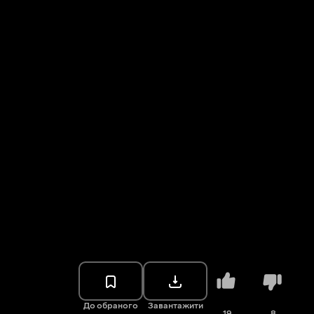
До обраного
Завантажити
19
8