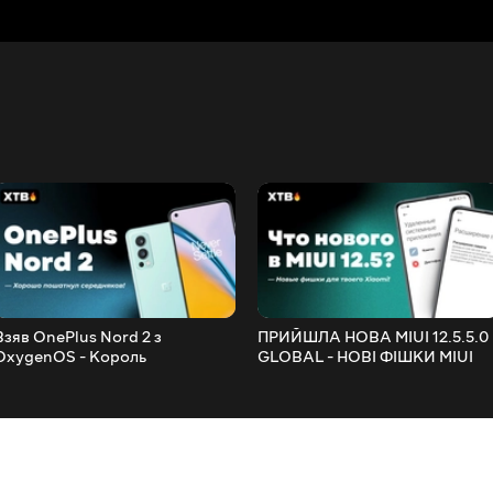
Взяв OnePlus Nord 2 з
ПРИЙШЛА НОВА MIUI 12.5.5.0
OxygenOS - Король
GLOBAL - НОВІ ФІШКИ MIUI
Середнього Сегмента?
12.5 ДЛЯ ТВОГО XIAOMI!