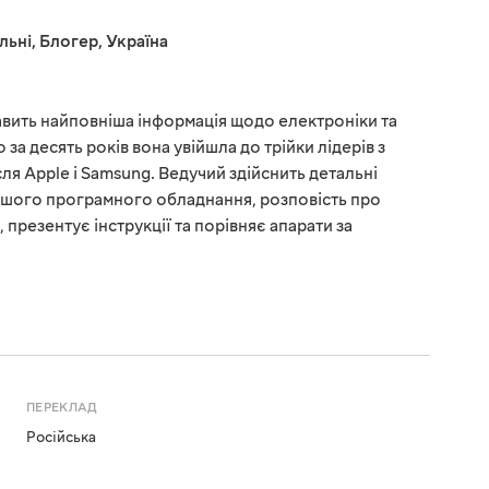
льні
,
Блогер
,
Україна
кавить найповніша інформація щодо електроніки та
 за десять років вона увійшла до трійки лідерів з
ля Apple і Samsung. Ведучий здійснить детальні
ішого програмного обладнання, розповість про
презентує інструкції та порівняє апарати за
ПЕРЕКЛАД
Російська