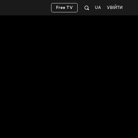
Free TV
UA
УВІЙТИ