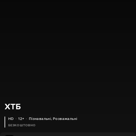
XTБ
HD
12+
Пізнавальні
,
Розважальні
БЕЗКОШТОВНО