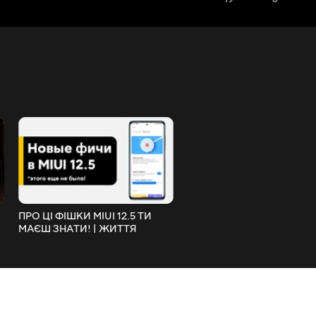
ПРО ЦІ ФІШКИ MIUI 12.5 ТИ
НОВИЙ ЛІДЕР? Найкращі
МАЄШ ЗНАТИ! | ЖИТТЯ
товари від Baseus для дом
БАТАРЕЇ І УПРАВЛІННЯ XIAOMI
Xiaomi! | D02 Pro Smart 
З ПК!
та Bluetooth-навушники