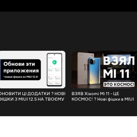
ОНОВИТИ ЦІ ДОДАТКИ ? НОВІ
ВЗЯВ Xiaomi Mi 11 - ЦЕ
ФІШКИ З MIUI 12.5 НА ТВОЄМУ
КОСМОС! ? Нові фішки в MIUI
XIAOMI З MIUI 12!
12/MIUI 12.5 | Розпакування