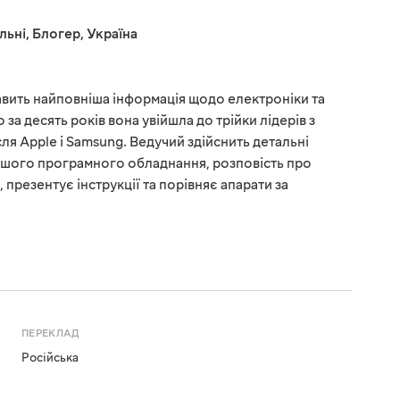
льні
,
Блогер
,
Україна
кавить найповніша інформація щодо електроніки та
 за десять років вона увійшла до трійки лідерів з
ля Apple і Samsung. Ведучий здійснить детальні
ішого програмного обладнання, розповість про
презентує інструкції та порівняє апарати за
ПЕРЕКЛАД
Російська