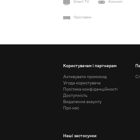
Smart TV
Консолі
Приставки
Користувачам і партнерам
П
Активувати промокод
Сп
Угода користувача
Політика конфіденційності
Доступність
Видалення акаунту
Про нас
Наші застосунки