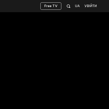
Free TV
UA
УВІЙТИ