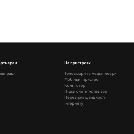
артнерам
На пристроях
івпраця
Телевізори та медіаплеєри
Мобільні пристрої
Комп'ютер
Підключити телевізор
Перевірка швидкості
інтернету