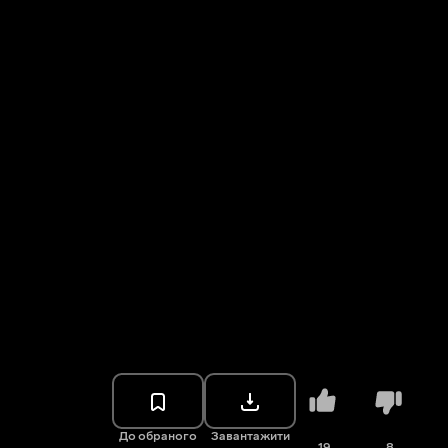
До обраного
Завантажити
19
8