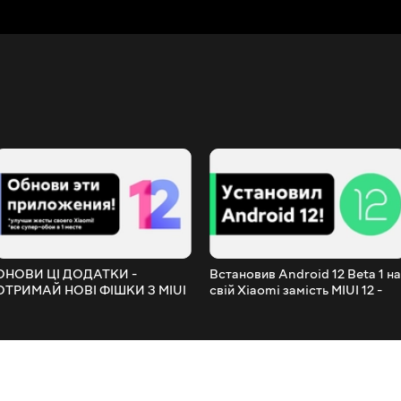
ОНОВИ ЦІ ДОДАТКИ -
Встановив Android 12 Beta 1 на
ОТРИМАЙ НОВІ ФІШКИ З MIUI
свій Xiaomi замість MIUI 12 -
12.5 НА СВОЄМУ XIAOMI З MIUI
ЩО НОВОГО?
12!