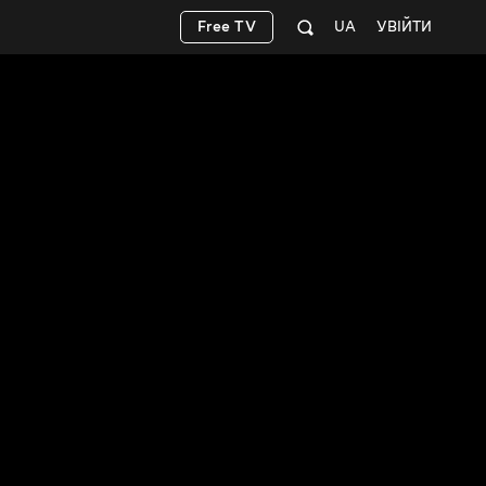
Free TV
UA
УВІЙТИ