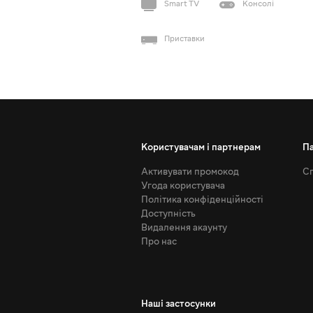
Smart TV
Консолі
Приставки
Користувачам і партнерам
П
Активувати промокод
Сп
Угода користувача
Політика конфіденційності
Доступність
Видалення акаунту
Про нас
Наші застосунки