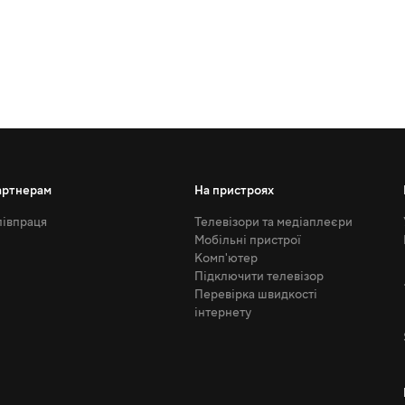
артнерам
На пристроях
івпраця
Телевізори та медіаплеєри
Мобільні пристрої
Комп'ютер
Підключити телевізор
Перевірка швидкості
інтернету