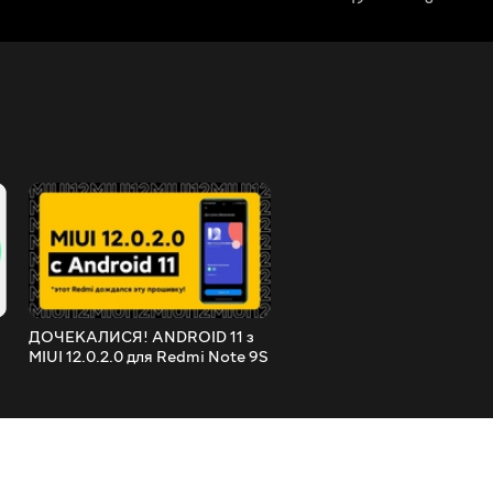
ДОЧЕКАЛИСЯ! ANDROID 11 з
Прийшла Нова MIUI 12.5.1.
MIUI 12.0.2.0 для Redmi Note 9S
Global - ОСЬ ЦЕ ТОП! | R
- ЩО НОВОГО ТА ЧИ ВАРТО
Note 10 Pro з Новими Фіш
ОНОВЛЮВАТИСЯ?
MIUI 12.5!