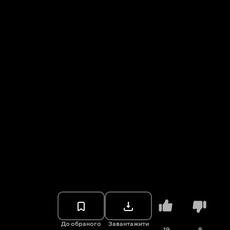
До обраного
Завантажити
19
8