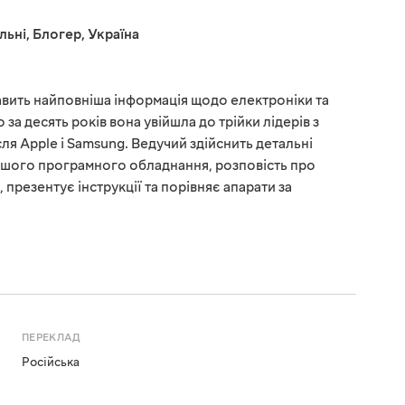
льні
,
Блогер
,
Україна
кавить найповніша інформація щодо електроніки та
 за десять років вона увійшла до трійки лідерів з
ля Apple і Samsung. Ведучий здійснить детальні
ішого програмного обладнання, розповість про
презентує інструкції та порівняє апарати за
ПЕРЕКЛАД
Російська