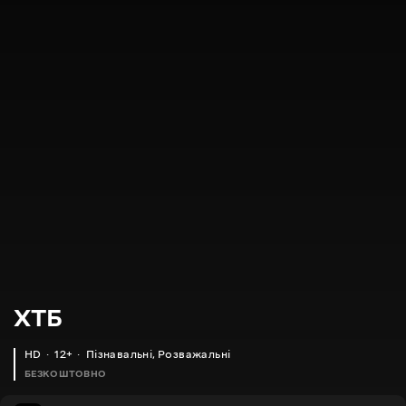
XTБ
HD
12+
Пізнавальні
,
Розважальні
БЕЗКОШТОВНО