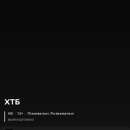
XTБ
HD
12+
Пізнавальні
,
Розважальні
БЕЗКОШТОВНО