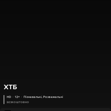
XTБ
HD
12+
Пізнавальні
,
Розважальні
БЕЗКОШТОВНО