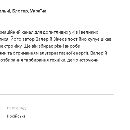
альні
,
Блогер
,
Україна
маційний канал для допитливих умів і великих
ися. Його автор Валерій Зікеєв постійно купує цікаві
лектроніку. Ще він збирає різні вироби,
ми та отриманням альтернативної енергії. Валерій
 розбирання та збирання техніки, демонструючи
ПЕРЕКЛАД
Російська