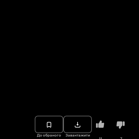
До обраного
Завантажити
11
7