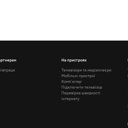
артнерам
На пристроях
івпраця
Телевізори та медіаплеєри
Мобільні пристрої
Комп'ютер
Підключити телевізор
Перевірка швидкості
інтернету