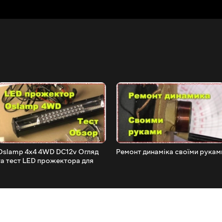
Oslamp 4x4 4WD DC12v Огляд
Ремонт динаміка своїми рукам
та тест LED прожектора для
авто