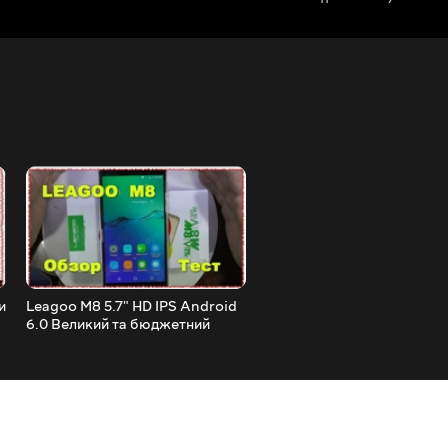
и
Leagoo M8 5.7" HD IPS Android
Або ШОКер або Запал дл
6.0 Великий та бюджетний
газової плити 400kV