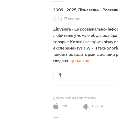
2009 - 2025
,
Пізнавальні
,
Розваж
17 хвилин
HD
ZikValera - це розважально-інфор
любителів у чому-небудь розібрат
товари з Китаю і лагодить різну е
експериментує з WI-FI технологія
також проводить різні досліди з
глядача
ДЕТАЛЬНІШЕ
ДОСТУПНО НА ПРИСТРОЯХ
iOS
Android