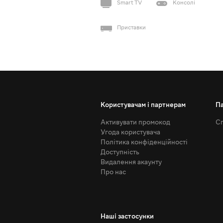
Smart TV
Консолі
Приставки
Користувачам і партнерам
П
Активувати промокод
Сп
Угода користувача
Політика конфіденційності
Доступність
Видалення акаунту
Про нас
Наші застосунки