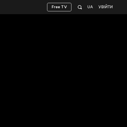
Free TV
UA
УВІЙТИ