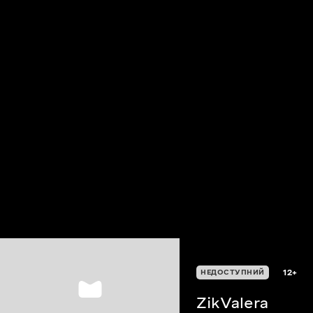
12+
НЕДОСТУПНИЙ
ZikValera