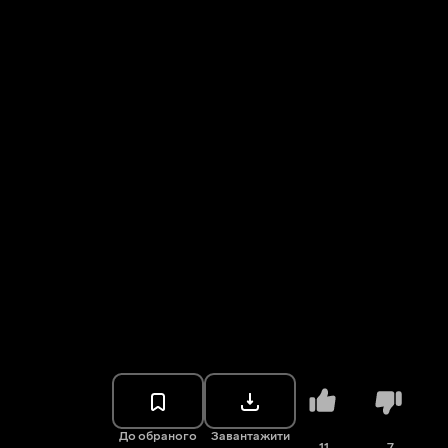
До обраного
Завантажити
11
7