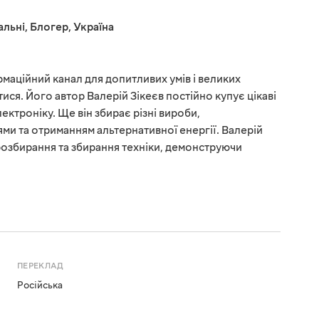
альні
,
Блогер
,
Україна
маційний канал для допитливих умів і великих
ися. Його автор Валерій Зікеєв постійно купує цікаві
лектроніку. Ще він збирає різні вироби,
ми та отриманням альтернативної енергії. Валерій
 розбирання та збирання техніки, демонструючи
ПЕРЕКЛАД
Російська