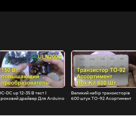
DC-DC up 12-35 В тест І
Великий набір транзисторів
кроковий драйвер Для Arduino
600 штук TO-92 Асортимент
Box Kit