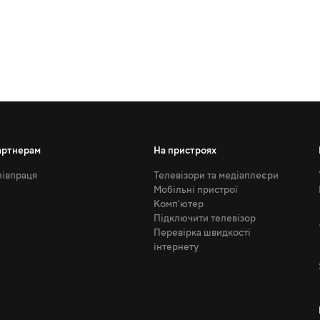
артнерам
На пристроях
івпраця
Телевізори та медіаплеєри
Мобільні пристрої
Комп'ютер
Підключити телевізор
Перевірка швидкості
інтернету