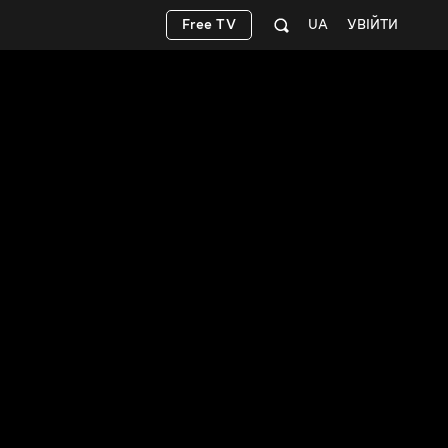
Free TV
UA
УВІЙТИ