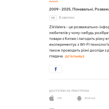
2009 - 2025
,
Пізнавальні
,
Розваж
8 хвилин
HD
ZikValera - це розважально-інфор
любителів у чому-небудь розібрат
товари з Китаю і лагодить різну е
експериментує з WI-FI технологія
також проводить різні досліди з
глядача
ДЕТАЛЬНІШЕ
ДОСТУПНО НА ПРИСТРОЯХ
iOS
Android