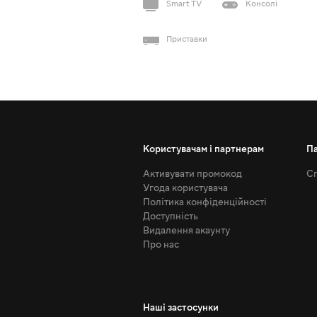
Smart TV
Консолі
Приставки
Користувачам і партнерам
П
Активувати промокод
Сп
Угода користувача
Політика конфіденційності
Доступність
Видалення акаунту
Про нас
Наші застосунки