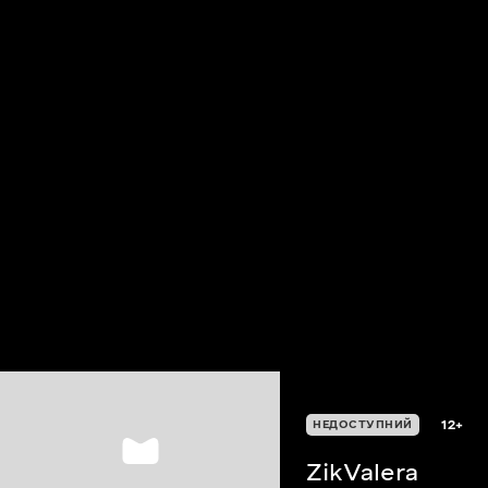
12+
НЕДОСТУПНИЙ
ZikValera