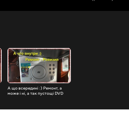
А що всередині :) Ремонт, а
BNC для УВЧ PL259 адапт
може і ні, а так пустощі DVD
для антени та радіостанції
player Телевізор
Hanging