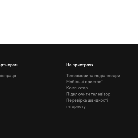
артнерам
На пристроях
івпраця
Телевізори та медіаплеєри
Мобільні пристрої
Комп'ютер
Підключити телевізор
Перевірка швидкості
інтернету