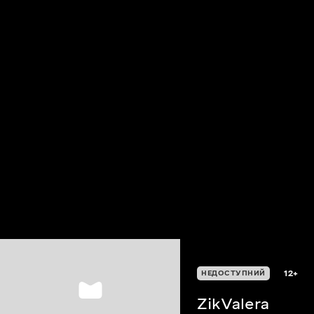
12+
НЕДОСТУПНИЙ
ZikValera