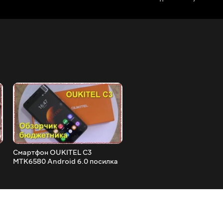
Смартфон OUKITEL C3
А що всередині :) Ремонт
MTK6580 Android 6.0 посилка
провідної комп'ютерної м
огляд та тест