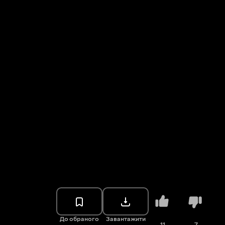
До обраного
Завантажити
11
7