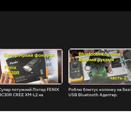
Супер потужний Ліхтар FENIX
Роблю блютус колонку на базі
BC30R CREE XM-L2 на
USB Bluetooth Адаптер.
велосипед і не тільки
Частина 2