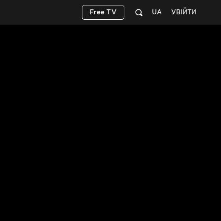
Free TV
UA
УВІЙТИ