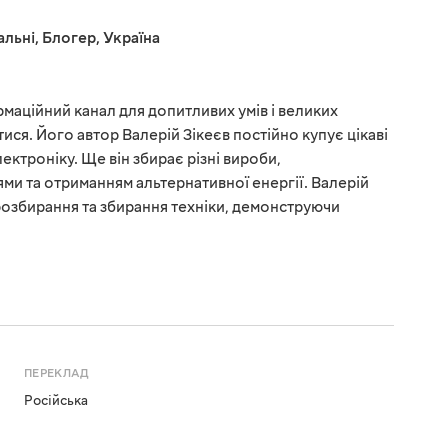
альні
,
Блогер
,
Україна
маційний канал для допитливих умів і великих
ися. Його автор Валерій Зікеєв постійно купує цікаві
лектроніку. Ще він збирає різні вироби,
ми та отриманням альтернативної енергії. Валерій
 розбирання та збирання техніки, демонструючи
ПЕРЕКЛАД
Російська