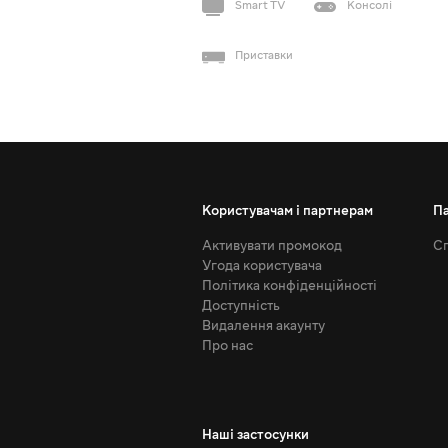
Smart TV
Консолі
Приставки
Користувачам і партнерам
П
Активувати промокод
Сп
Угода користувача
Політика конфіденційності
Доступність
Видалення акаунту
Про нас
Наші застосунки