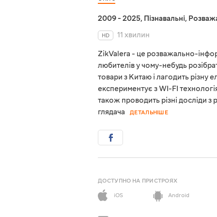
2009 - 2025
,
Пізнавальні
,
Розваж
11 хвилин
HD
ZikValera - це розважально-інфор
любителів у чому-небудь розібрат
товари з Китаю і лагодить різну е
експериментує з WI-FI технологія
також проводить різні досліди з
глядача
ДЕТАЛЬНІШЕ
ДОСТУПНО НА ПРИСТРОЯХ
iOS
Android