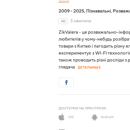
2009 - 2025
,
Пізнавальні
,
Розваж
3 хвилини
HD
ZikValera - це розважально-інфор
любителів у чому-небудь розібрат
товари з Китаю і лагодить різну е
експериментує з WI-FI технологія
також проводить різні досліди з
глядача
ДЕТАЛЬНІШЕ
ДОСТУПНО НА ПРИСТРОЯХ
iOS
Android