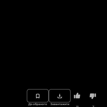
До обраного
Завантажити
11
7