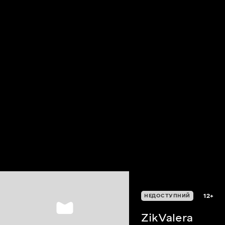
12+
НЕДОСТУПНИЙ
ZikValera