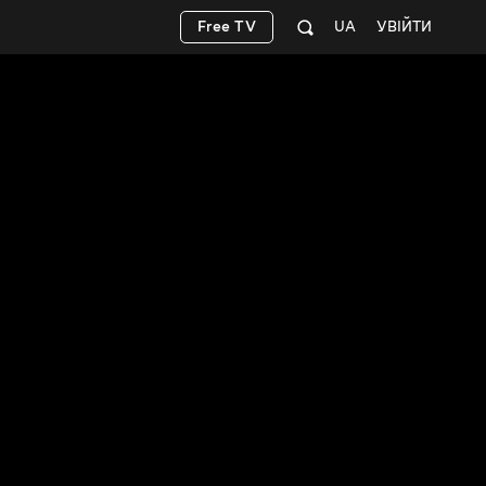
Free TV
UA
УВІЙТИ