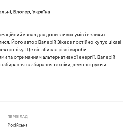
альні
,
Блогер
,
Україна
маційний канал для допитливих умів і великих
ися. Його автор Валерій Зікеєв постійно купує цікаві
лектроніку. Ще він збирає різні вироби,
ми та отриманням альтернативної енергії. Валерій
 розбирання та збирання техніки, демонструючи
ПЕРЕКЛАД
Російська