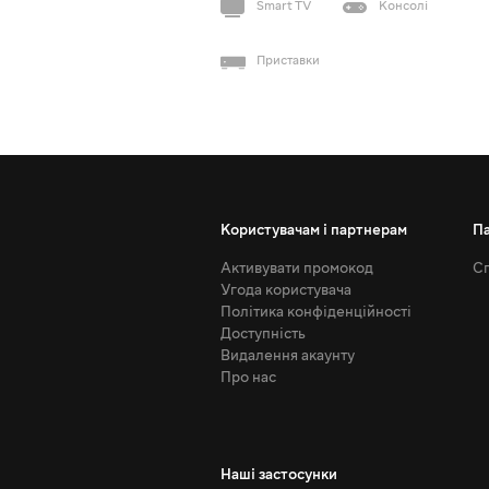
Smart TV
Консолі
Приставки
Користувачам і партнерам
П
Активувати промокод
Сп
Угода користувача
Політика конфіденційності
Доступність
Видалення акаунту
Про нас
Наші застосунки