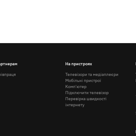
артнерам
На пристроях
івпраця
Телевізори та медіаплеєри
Мобільні пристрої
Комп'ютер
Підключити телевізор
Перевірка швидкості
інтернету