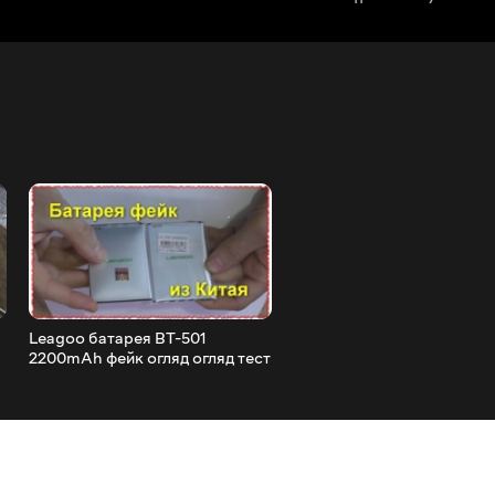
Leagoo батарея BT-501
Набір зі 120 шт. 12 значенн
2200mAh фейк огляд огляд тест
- 470 мкФ конденсаторів о
суперечка
тест