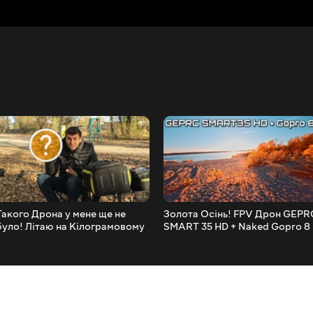
Такого Дрона у мене ще не
Золота Осінь! FPV Дрон GEPR
було! Літаю на Кілограмовому
SMART 35 HD + Naked Gopro 8
Монстрі!
?