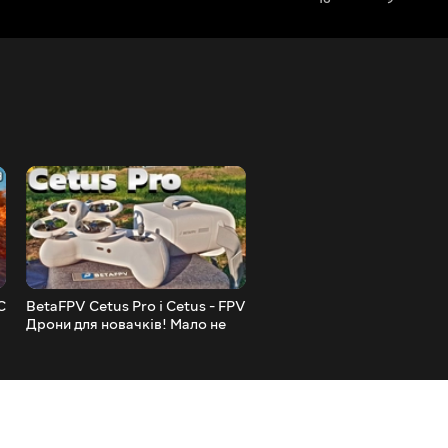
C
BetaFPV Cetus Pro і Cetus - FPV
Дрифт у Запоріжжі - Зйом
Дрони для новачків! Мало не
Саморобного FPV Дрона 
загубив Дрон під час
автопосадки!