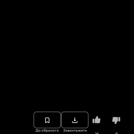
До обраного
Завантажити
16
9