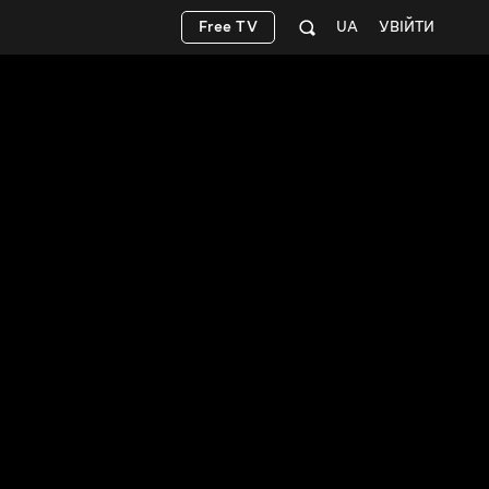
Free TV
UA
УВІЙТИ