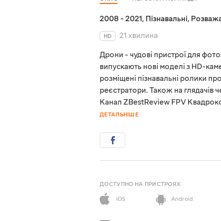
2008 - 2021
,
Пізнавальні
,
Розважа
21 хвилина
HD
Дрони - чудові пристрої для фот
випускають нові моделі з HD-кам
розміщені пізнавальні ролики про
реєстратори. Також на глядачів че
Канал ZBestReview FPV Квадрокоп
ДЕТАЛЬНІШЕ
ДОСТУПНО НА ПРИСТРОЯХ
iOS
Android