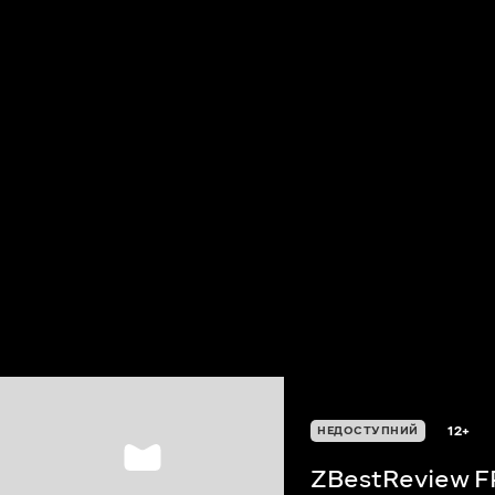
12+
НЕДОСТУПНИЙ
ZBestReview F