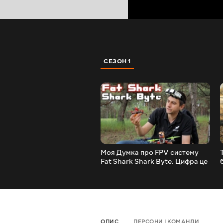
СЕЗОН 1
Моя Думка про FPV систему
Fat Shark Shark Byte. Цифра це
чи Аналог? Варто купувати?
ОПИС
ПЕРСОНИ І КОМАНДИ