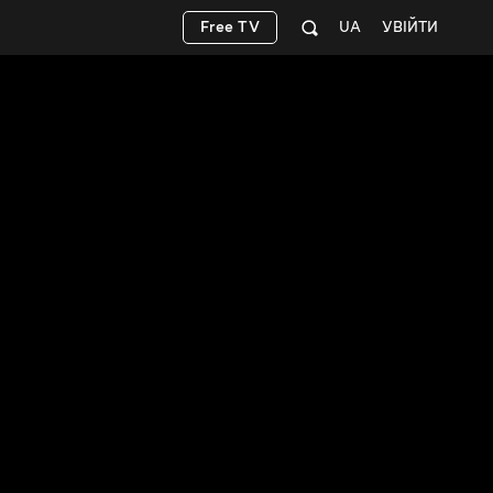
Free TV
UA
УВІЙТИ