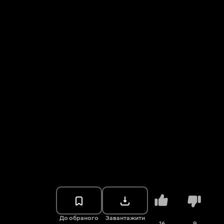
До обраного
Завантажити
16
9