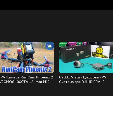
FPV Камера RunCam Phoenix 2
Caddx Vista - Цифрова FPV
1/2CMOS 1000TVL 2.1mm M12
Система для DJI HD FPV! ?
Lens FOV 155 Degree ?