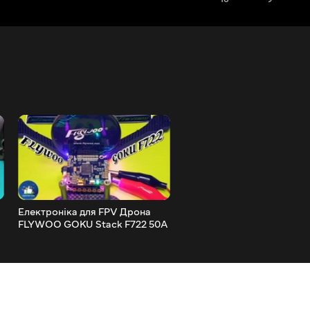
Електроніка для FPV Дрона
FPV Квадрокоптер Geela
FLYWOO GOKU Stack F722 50A
Anger 75X Whoop | Монст
LED! ?
Вуп на 4S! Makerfire.com?