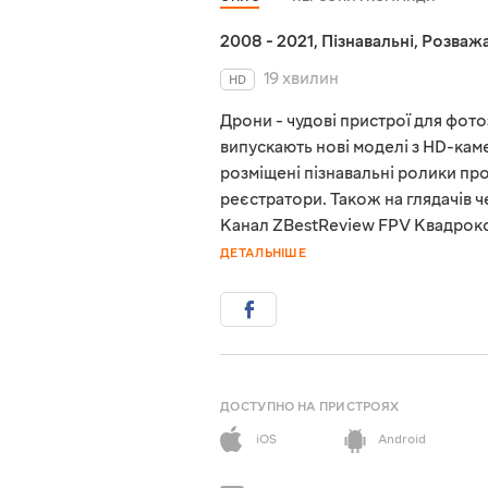
2008 - 2021
,
Пізнавальні
,
Розважа
19 хвилин
HD
Дрони - чудові пристрої для фот
випускають нові моделі з HD-кам
розміщені пізнавальні ролики про
реєстратори. Також на глядачів че
Канал ZBestReview FPV Квадрокоп
ДЕТАЛЬНІШЕ
ДОСТУПНО НА ПРИСТРОЯХ
iOS
Android