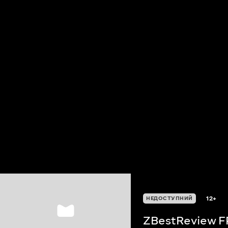
12+
НЕДОСТУПНИЙ
ZBestReview F