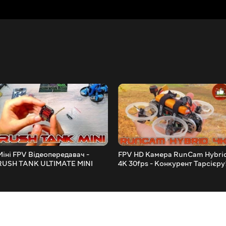
Міні FPV Відеопередавач -
FPV HD Камера RunCam Hybri
RUSH TANK ULTIMATE MINI
4K 30fps - Конкурент Тарсієру
20*20, 800mw