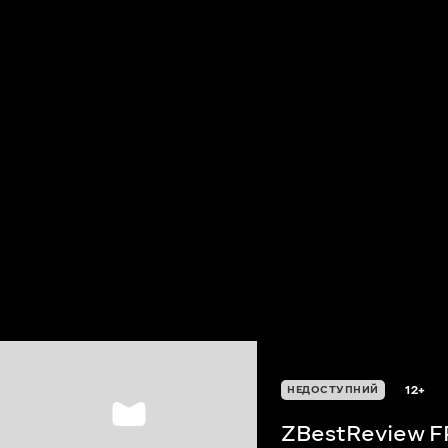
12+
НЕДОСТУПНИЙ
ZBestReview F