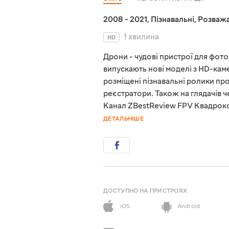
2008 - 2021
,
Пізнавальні
,
Розважа
1 хвилина
HD
Дрони - чудові пристрої для фот
випускають нові моделі з HD-кам
розміщені пізнавальні ролики про
реєстратори. Також на глядачів че
Канал ZBestReview FPV Квадрокоп
ДЕТАЛЬНІШЕ
ДОСТУПНО НА ПРИСТРОЯХ
iOS
Android