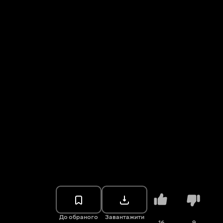
До обраного
Завантажити
16
9