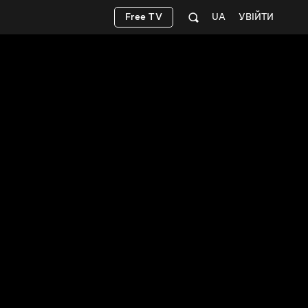
Free TV
UA
УВІЙТИ