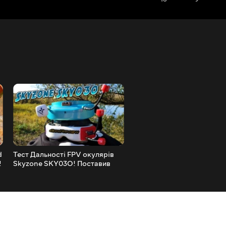
d
Тест Дальності FPV окулярів
FPV Відеопередавач RUS
!
Skyzone SKY03O! Поставив
TANK ULTIMATE PLUS | 25
Рекорд, Не Долетів Назад ...)
800mW + Mic!