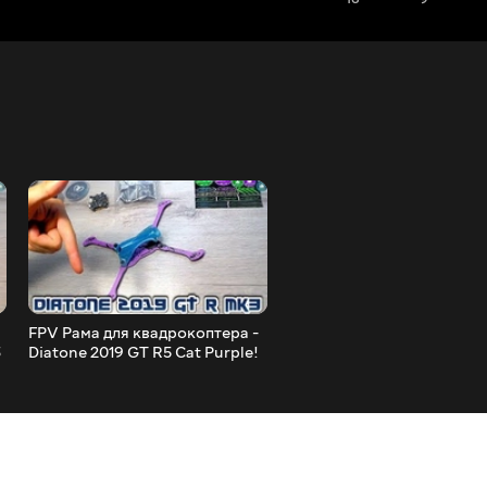
FPV Рама для квадрокоптера -
GEPRC CinePro 4K - Мій
3
Diatone 2019 GT R5 Cat Purple!
Фаворит Серед 4K
Квадрокоптерів на Верес
2019!