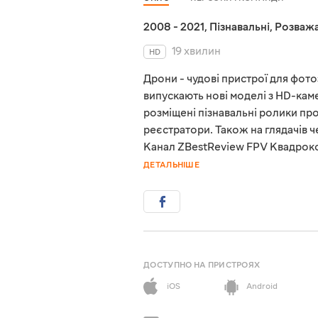
2008 - 2021
,
Пізнавальні
,
Розважа
19 хвилин
HD
Дрони - чудові пристрої для фот
випускають нові моделі з HD-кам
розміщені пізнавальні ролики про
реєстратори. Також на глядачів че
Канал ZBestReview FPV Квадрокоп
ДЕТАЛЬНІШЕ
ДОСТУПНО НА ПРИСТРОЯХ
iOS
Android