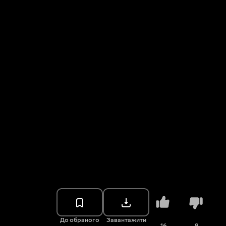
До обраного
Завантажити
16
9