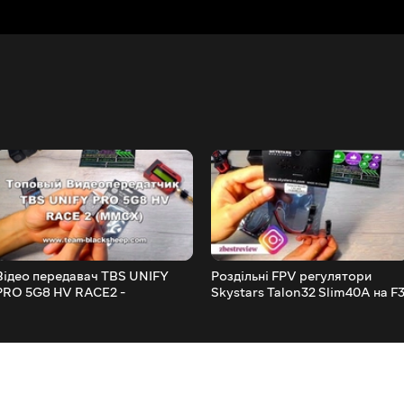
Відео передавач TBS UNIFY
Роздільні FPV регулятори
PRO 5G8 HV RACE2 -
Skystars Talon32 Slim40A на F
Налаштування в Betaflight
Процесорі + Led! $11.99
OSD!