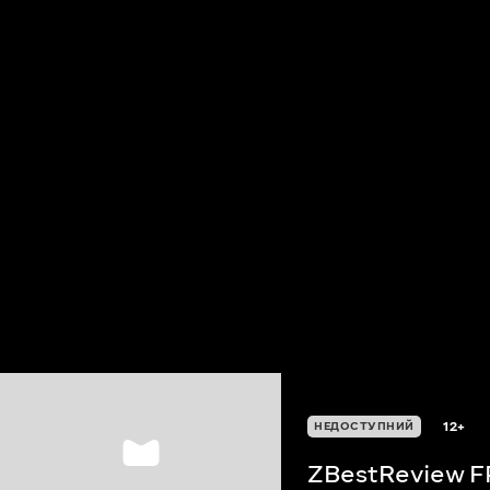
12+
НЕДОСТУПНИЙ
ZBestReview F