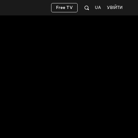
Free TV
UA
УВІЙТИ