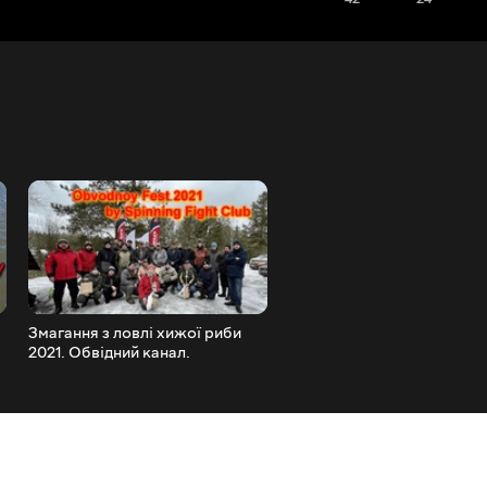
Змагання з ловлі хижої риби
Зимовий спінінг. Щука на 
2021. Обвідний канал.
Супер страва.