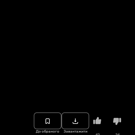
До обраного
Завантажити
42
24