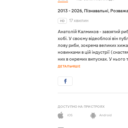
2013 - 2026
,
Пізнавальні
,
Розважа
17 хвилин
HD
Анатолій Калмиков - завзятий риб
хобі. У своєму відеоблозі він пу
лову риби, зокрема великих хижа
новинками в цій індустрії (снас
них в окремих випусках. У нього 
ДЕТАЛЬНІШЕ
ДОСТУПНО НА ПРИСТРОЯХ
iOS
Android