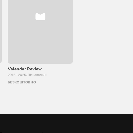
Valendar Review
ZBestReview FPV
Квадрокоптери
2016 - 2025
,
Пізнавальні
2008 - 2021
,
Пізнавальні
БЕЗКОШТОВНО
БЕЗКОШТОВНО