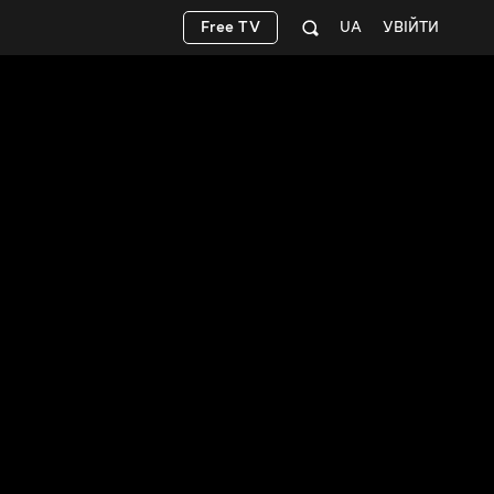
Free TV
UA
УВІЙТИ