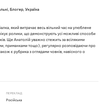
льні
,
Блогер
,
Україна
алка, який витрачає весь вільний час на улюблене
блікує ролики, що демонструють усі можливі способи
ків. Ще Анатолій уважно стежить за всілякими
тями, приманками тощо), регулярно розповідаючи про
також є рубрика з оглядами човнів, навісного о
ПЕРЕКЛАД
Російська