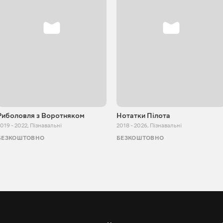
Риболовля з Воротняком
Нотатки Пілота
019 - 2022
,
Пізнавальні
2018 - 2026
,
Пізнавальні
БЕЗКОШТОВНО
БЕЗКОШТОВНО