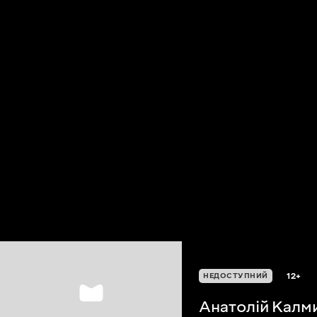
12+
НЕДОСТУПНИЙ
Анатолій Калм