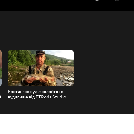
Кастингове ультралайтове
Твічінг. Щука влітку на 13
й
вудилище від TTRods Studio.
воблери. КРУТО !!!
Matagi TWJ 602