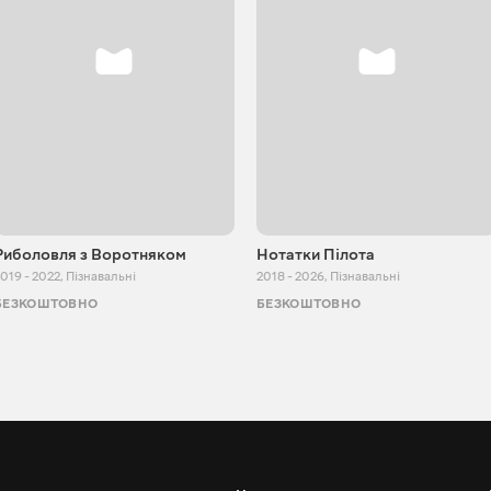
Риболовля з Воротняком
Нотатки Пілота
019 - 2022
,
Пізнавальні
2018 - 2026
,
Пізнавальні
БЕЗКОШТОВНО
БЕЗКОШТОВНО