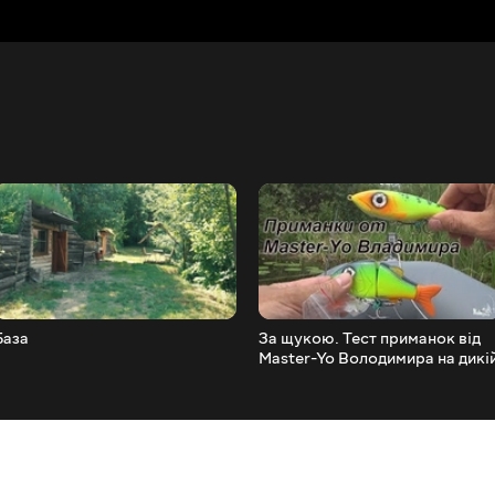
База
За щукою. Тест приманок від
Master-Yo Володимира на дикі
водоймі.