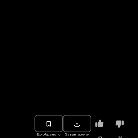
До обраного
Завантажити
42
24