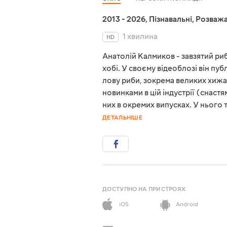
2013 - 2026
,
Пізнавальні
,
Розважа
1 хвилина
HD
Анатолій Калмиков - завзятий риб
хобі. У своєму відеоблозі він пу
лову риби, зокрема великих хижа
новинками в цій індустрії (снас
них в окремих випусках. У нього 
ДЕТАЛЬНІШЕ
ДОСТУПНО НА ПРИСТРОЯХ
iOS
Android