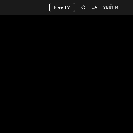
Free TV
UA
УВІЙТИ