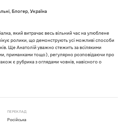
льні
,
Блогер
,
Україна
алка, який витрачає весь вільний час на улюблене
блікує ролики, що демонструють усі можливі способи
ків. Ще Анатолій уважно стежить за всілякими
тями, приманками тощо), регулярно розповідаючи про
також є рубрика з оглядами човнів, навісного о
ПЕРЕКЛАД
Російська