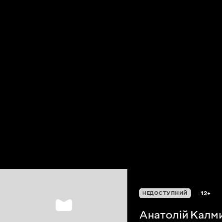
12+
НЕДОСТУПНИЙ
Анатолій Калм