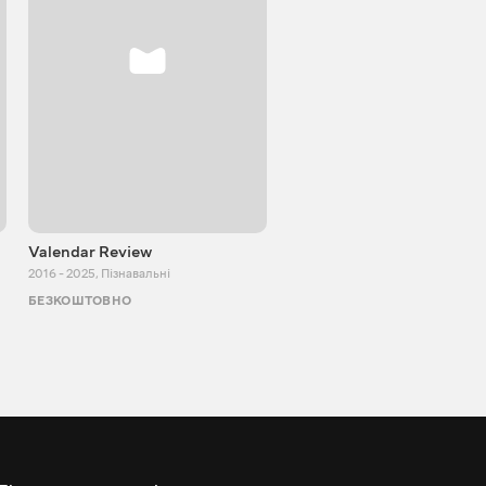
Valendar Review
ZBestReview FPV
Квадрокоптери
2016 - 2025
,
Пізнавальні
2008 - 2021
,
Пізнавальні
БЕЗКОШТОВНО
БЕЗКОШТОВНО