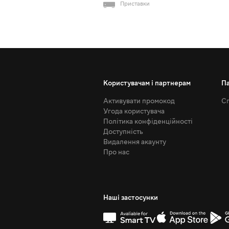
Приставки
Користувачам і партнерам
П
Активувати промокод
Сп
Угода користувача
Політика конфіденційності
Доступність
Видалення акаунту
Про нас
Наші застосунки