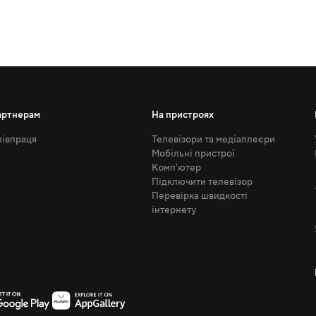
артнерам
На пристроях
івпраця
Телевізори та медіаплеєри
Мобільні пристрої
Комп'ютер
Підключити телевізор
Перевірка швидкості
інтернету