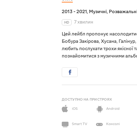
2013 - 2021
,
Музичні
,
Розважальн
7 хвилин
HD
Цей лейбл пропонує насолодитис
Бобура Закірова, Хусана, Галінур
любить послухати трохи якісної т
познайомитися з музичними альбо
ДОСТУПНО НА ПРИСТРОЯХ
iOS
Android
Smart TV
Консолі