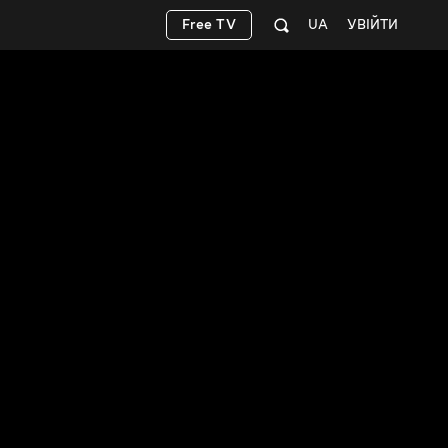
Free TV
UA
УВІЙТИ