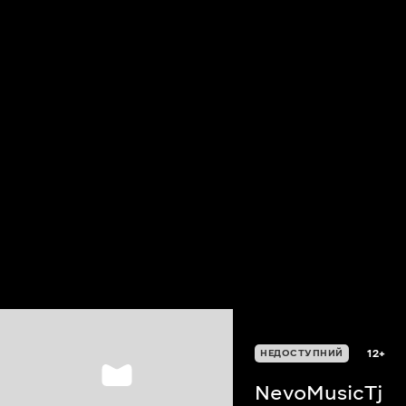
12+
НЕДОСТУПНИЙ
NevoMusicTj