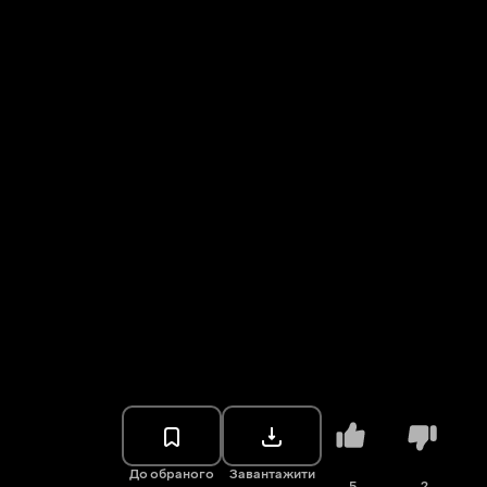
До обраного
Завантажити
5
2