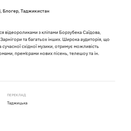
і
,
Блогер
,
Таджикистан
я відеороликами з кліпами Борзубека Саїдова,
, Зарнігори та багатьох інших. Широка аудиторія, що
а сучасної східної музики, отримує можливість
мами, прем’єрами нових пісень, телешоу та ін.
ПЕРЕКЛАД
Таджицька