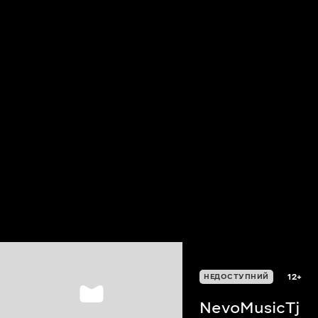
12+
НЕДОСТУПНИЙ
NevoMusicTj