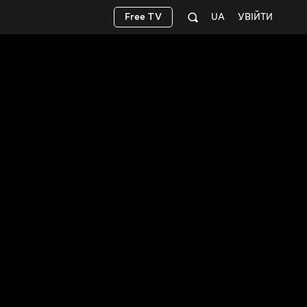
Free TV
UA
УВІЙТИ