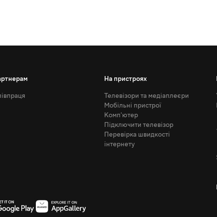
артнерам
На пристроях
івпраця
Телевізори та медіаплеєри
Мобільні пристрої
Комп'ютер
Підключити телевізор
Перевірка швидкості
інтернету