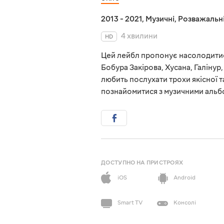
2013 - 2021
,
Музичні
,
Розважальн
4 хвилини
HD
Цей лейбл пропонує насолодитис
Бобура Закірова, Хусана, Галінур
любить послухати трохи якісної т
познайомитися з музичними альбо
ДОСТУПНО НА ПРИСТРОЯХ
iOS
Android
Smart TV
Консолі