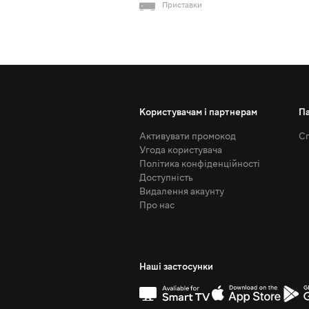
Приставки
Користувачам і партнерам
П
Активувати промокод
Сп
Угода користувача
Політика конфіденційності
Доступність
Видалення акаунту
Про нас
Наші застосунки