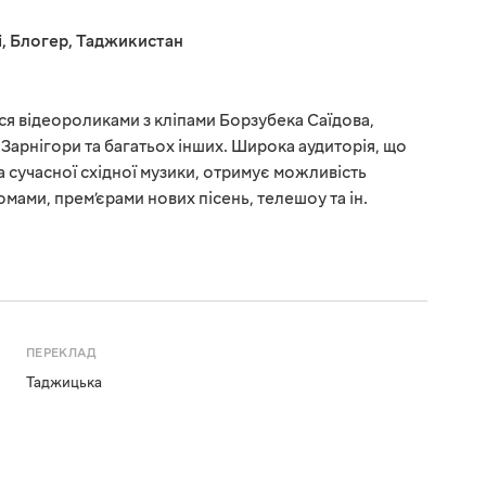
і
,
Блогер
,
Таджикистан
я відеороликами з кліпами Борзубека Саїдова,
, Зарнігори та багатьох інших. Широка аудиторія, що
а сучасної східної музики, отримує можливість
мами, прем’єрами нових пісень, телешоу та ін.
ПЕРЕКЛАД
Таджицька