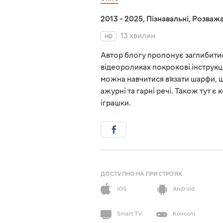
2013 - 2025
,
Пізнавальні
,
Розважа
13 хвилин
HD
Автор блогу пропонує заглибитись
відеороликах покрокові інструкції
можна навчитися в’язати шарфи, ша
ажурні та гарні речі. Також тут є
іграшки.
ДОСТУПНО НА ПРИСТРОЯХ
iOS
Android
Smart TV
Консолі