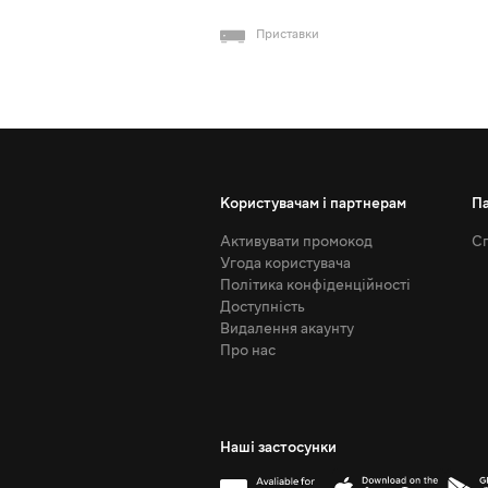
Приставки
Користувачам і партнерам
П
Активувати промокод
Сп
Угода користувача
Політика конфіденційності
Доступність
Видалення акаунту
Про нас
Наші застосунки