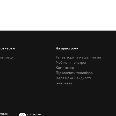
артнерам
На пристроях
івпраця
Телевізори та медіаплеєри
Мобільні пристрої
Комп'ютер
Підключити телевізор
Перевірка швидкості
інтернету