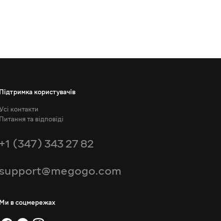
Підтримка користувачів
Усі контакти
Питання та відповіді
+1 (347) 343 27 82
support@megogo.com
Ми в соцмережах