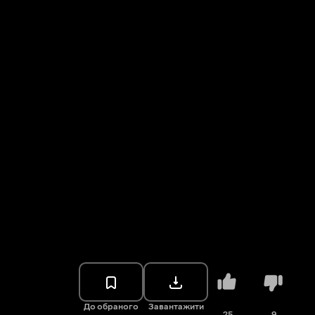
До обраного
Завантажити
25
9