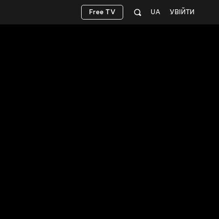
Free TV
UA
УВІЙТИ