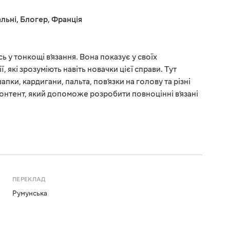
льні
,
Блогер
,
Франція
 у тонкощі в’язання. Вона показує у своїх
, які зрозуміють навіть новачки цієї справи. Тут
пки, кардигани, пальта, пов’язки на голову та різні
 контент, який допоможе розробити повноцінні в’язані
ПЕРЕКЛАД
Румунська