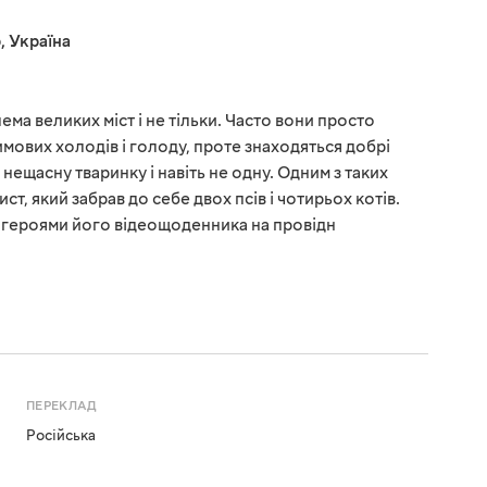
р
,
Україна
ема великих міст і не тільки. Часто вони просто
имових холодів і голоду, проте знаходяться добрі
і нещасну тваринку і навіть не одну. Одним з таких
т, який забрав до себе двох псів і чотирьох котів.
 героями його відеощоденника на провідн
ПЕРЕКЛАД
Російська