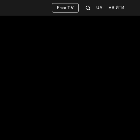
Free TV
UA
УВІЙТИ