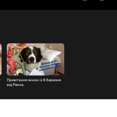
у
Привітання жінок із 8 березня
Весело собакам вранці у л
від Рекса.