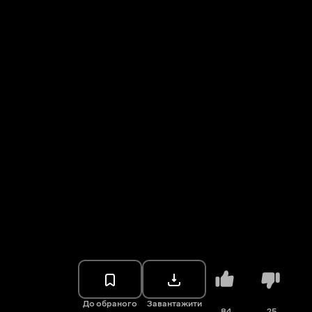
До обраного
Завантажити
84
25