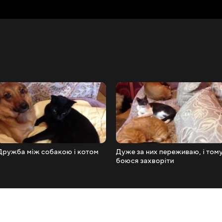
Дружба між собакою і котом
Дуже за них переживаю, і том
боюся захворіти