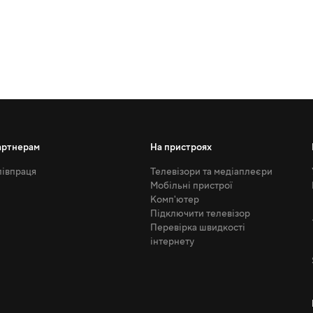
артнерам
На пристроях
івпраця
Телевізори та медіаплеєри
Мобільні пристрої
Комп'ютер
Підключити телевізор
Перевірка швидкості
інтернету