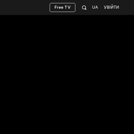
Free TV
UA
УВІЙТИ