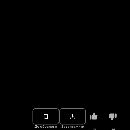
До обраного
Завантажити
10
14