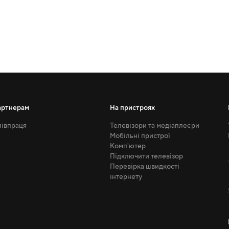
артнерам
На пристроях
івпраця
Телевізори та медіаплеєри
Мобільні пристрої
Комп'ютер
Підключити телевізор
Перевірка швидкості
інтернету