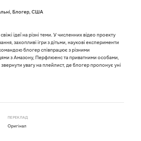
льні
,
Блогер
,
США
віжі ідеї на різні теми. У численних відео проекту
ння, захопливі ігри з дітьми, наукові експерименти
ю командою блогер співпрацює з різними
цями з Амазону, Перфлюенс та приватними особами,
 звернути увагу на плейлист, де блогер пропонує уні
ПЕРЕКЛАД
Оригінал