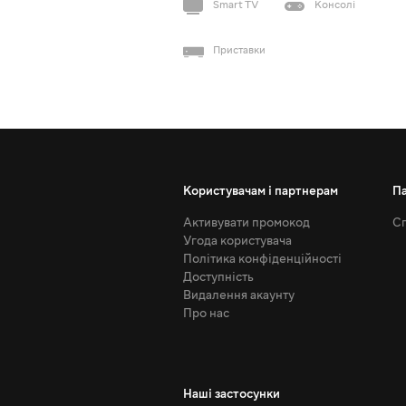
Smart TV
Консолі
Приставки
Користувачам і партнерам
П
Активувати промокод
Сп
Угода користувача
Політика конфіденційності
Доступність
Видалення акаунту
Про нас
Наші застосунки