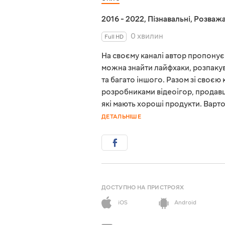
2016 - 2022
,
Пізнавальні
,
Розважа
0 хвилин
Full HD
На своєму каналі автор пропонує с
можна знайти лайфхаки, розпакува
та багато іншого. Разом зі своє
розробниками відеоігор, продав
які мають хороші продукти. Варто
ДЕТАЛЬНІШЕ
ДОСТУПНО НА ПРИСТРОЯХ
iOS
Android