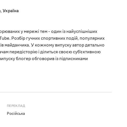
р
,
Україна
орюваних у мережі тем - один із найуспішніших
ube. Розбір гучних спортивних подій, популярних
ів майданчика. У кожному випуску автор детально
ачам передісторію і ділиться своєю суб'єктивною
випуску блогер обговорив із підписниками
ПЕРЕКЛАД
Російська