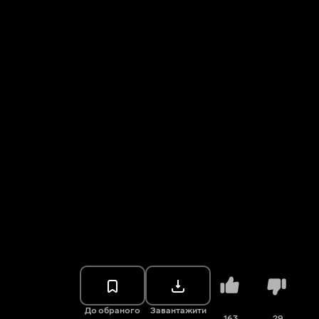
До обраного
Завантажити
163
29