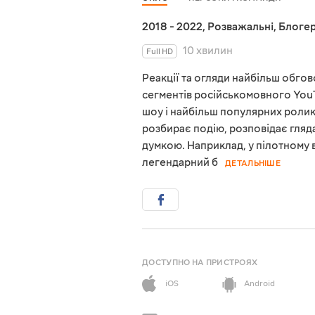
2018 - 2022
,
Розважальні
,
Блоге
10 хвилин
Full HD
Реакції та огляди найбільш обгов
сегментів російськомовного YouT
шоу і найбільш популярних ролик
розбирає подію, розповідає гляд
думкою. Наприклад, у пілотному 
легендарний б
ДЕТАЛЬНІШЕ
ДОСТУПНО НА ПРИСТРОЯХ
iOS
Android