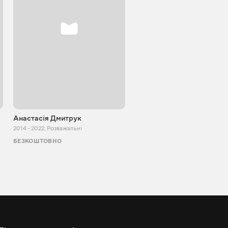
Анастасія Дмитрук
ПроФан
2014 - 2022
,
Розважальні
2020 - 2026
,
Розважальні
БЕЗКОШТОВНО
БЕЗКОШТОВНО