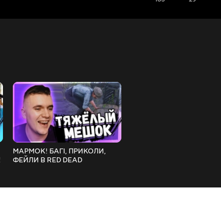
МАРМОК! БАГІ, ПРИКОЛИ,
АУРУМ ДИВИТЬСЯ:
!
ФЕЙЛИ В RED DEAD
КАДЕТСЬКІ ІСТОРІЇ №2
REDEMPTION 2! РЕАКЦІЯ
АУРУМА!