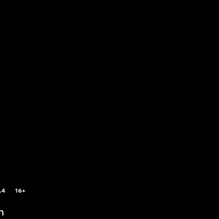
.4
16+
n