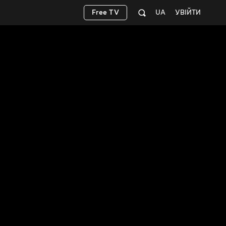
Free TV
UA
УВІЙТИ