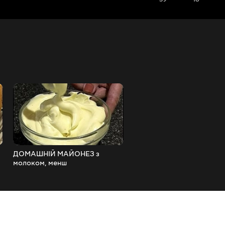
ДОМАШНІЙ МАЙОНЕЗ з
ШОКОЛАДНИЙ БРАУНІ з
молоком, менш
рецептом Джулії Чайлд/Ju
жирний/Mayonnaise with milk,
Child's Best-Ever Brownie
less greasy.