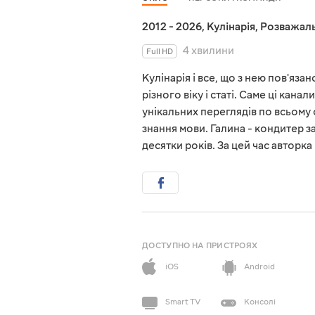
2012 - 2026
,
Кулінарія
,
Розважаль
4 хвилини
Full HD
Кулінарія і все, що з нею пов'яз
різного віку і статі. Саме ці кана
унікальних переглядів по всьому 
знання мови. Галина - кондитер з
десятки років. За цей час автор
ДОСТУПНО НА ПРИСТРОЯХ
iOS
Android
Smart TV
Консолі