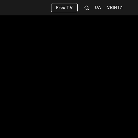
Free TV
UA
УВІЙТИ