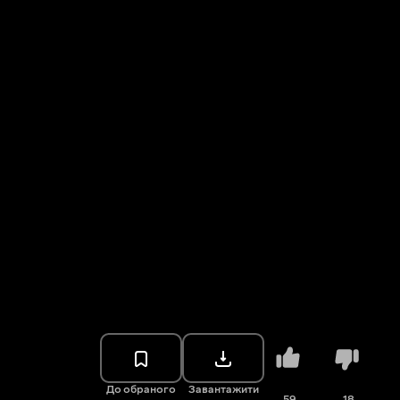
До обраного
Завантажити
59
18