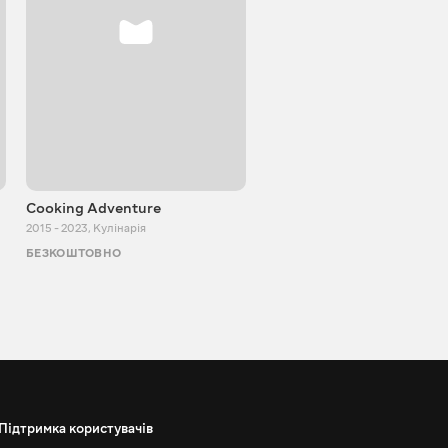
Cooking Adventure
DenLion TV
2015 - 2023
,
Кулінарія
2012 - 2023
,
Розважальні
БЕЗКОШТОВНО
БЕЗКОШТОВНО
Підтримка користувачів