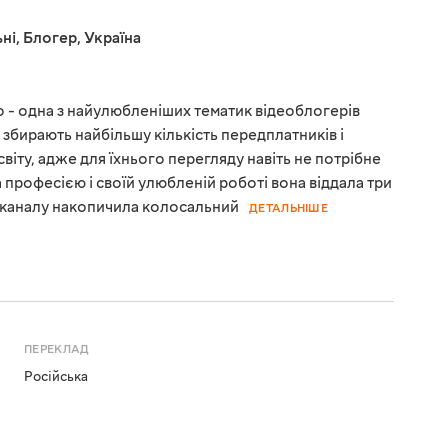
ні
,
Блогер
,
Україна
ано - одна з найулюбленіших тематик відеоблогерів
ли збирають найбільшу кількість передплатників і
світу, адже для їхнього перегляду навіть не потрібне
а професією і своїй улюбленій роботі вона віддала три
ка каналу накопичила колосальний
ДЕТАЛЬНІШЕ
ПЕРЕКЛАД
Російська