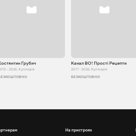
Костянтин Грубич
Канал ВО! Прості Рецепти
015 - 2026
,
Кулінарія
2017 - 2026
,
Кулінарія
БЕЗКОШТОВНО
БЕЗКОШТОВНО
артнерам
На пристроях