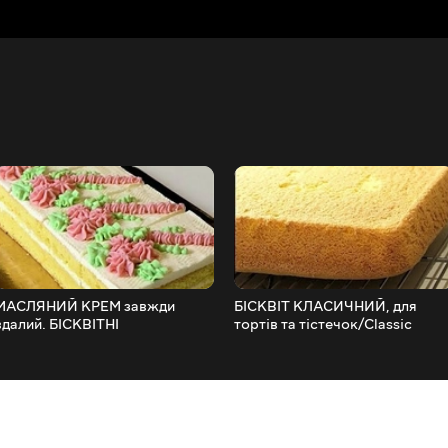
МАСЛЯНИЙ КРЕМ завжди
БІСКВІТ КЛАСИЧНИЙ, для
вдалий. БІСКВІТНІ
тортів та тістечок/Classic
ТІСТЕЧКА/Sponge cakes.
biscuit.