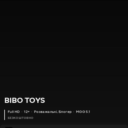
BIBO TOYS
Full HD
12+
Розважальні
,
Блогер
MGG 5.1
БЕЗКОШТОВНО