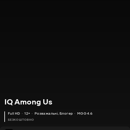
IQ Among Us
Full HD
12+
Розважальні
,
Блогер
MGG 4.6
БЕЗКОШТОВНО