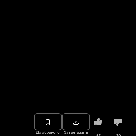
До обраного
Завантажити
63
30