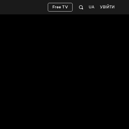
Free TV
UA
УВІЙТИ