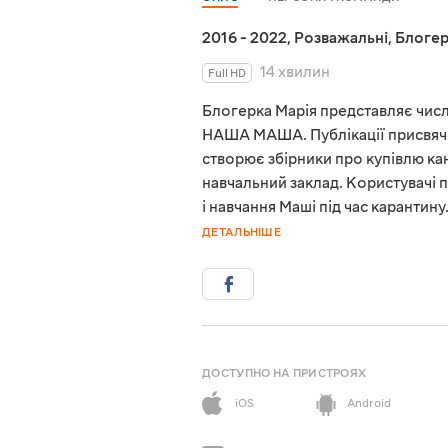
2016 - 2022
,
Розважальні
,
Блоге
14 хвилин
Full HD
Блогерка Марія представляє числ
НАША МАША. Публікації присвяче
створює збірники про купівлю канц
навчальний заклад. Користувачі п
і навчання Маші під час карантин
ДЕТАЛЬНІШЕ
ДОСТУПНО НА ПРИСТРОЯХ
iOS
Android