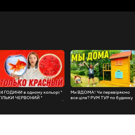
24 ГОДИНИ в одному кольорі *
Ми ВДОМА! Чи перевіряємо
ТІЛЬКИ ЧЕРВОНИЙ *
все ціле? РУМ ТУР по будинку
Пофарбувала волосся і НОВИЙ
та кімнаті! Двоповерховий
МАНІКЮР / НАША МАША
будиночок для дітей / НАША
МАША