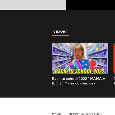
СЕЗОН 1
Back to school 2022 * МАМА У
ШОЦІ! Мама обирає мені
канцелярію на 1 вересня бек ту
скул НАША МАША
ОПИС
ПЕРСОНИ І КОМАНДИ