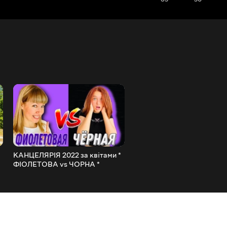
КАНЦЕЛЯРІЯ 2022 за квітами *
САМА пофарбувала
ФІОЛЕТОВА vs ЧОРНА *
ВОЛОССЯ? і Наростила Л
МАША ПРОТИ МАМИ / НАША
НІГТІ про які мріяла у 13 р
МАША
НАША МАША