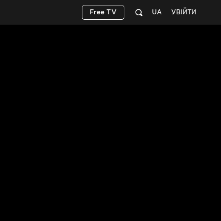
Free TV
UA
УВІЙТИ