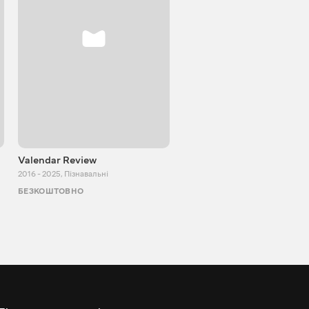
Valendar Review
ZBestReview FPV
Квадрокоптери
2016 - 2025
,
Пізнавальні
2008 - 2021
,
Пізнавальні
БЕЗКОШТОВНО
БЕЗКОШТОВНО