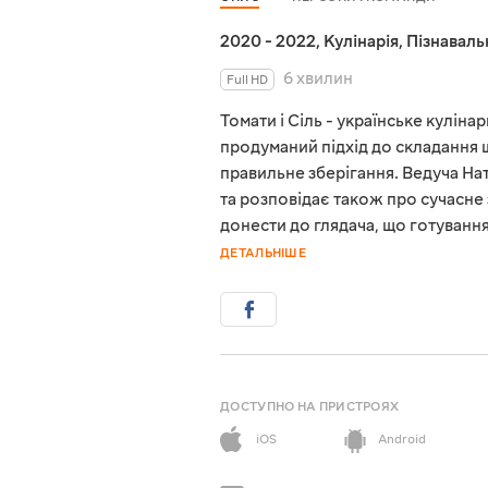
2020 - 2022
,
Кулінарія
,
Пізнаваль
6 хвилин
Full HD
Томати і Сіль - українське куліна
продуманий підхід до складання щ
правильне зберігання. Ведуча На
та розповідає також про сучасне 
донести до глядача, що готування
ДЕТАЛЬНІШЕ
ДОСТУПНО НА ПРИСТРОЯХ
iOS
Android