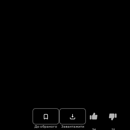
До обраного
Завантажити
36
21