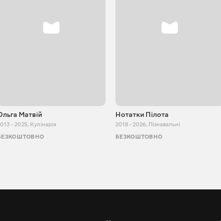
Ольга Матвій
Нотатки Пілота
013 - 2025
,
Кулінарія
2018 - 2026
,
Пізнавальні
БЕЗКОШТОВНО
БЕЗКОШТОВНО