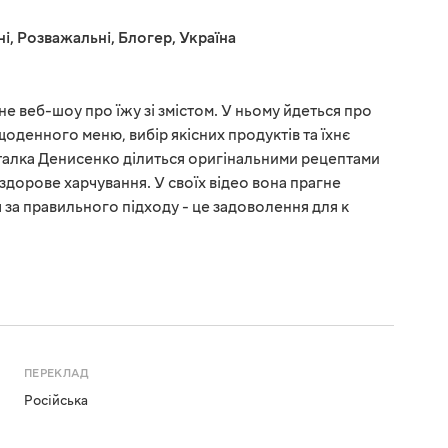
ні
,
Розважальні
,
Блогер
,
Україна
рне веб-шоу про їжу зі змістом. У ньому йдеться про
оденного меню, вибір якісних продуктів та їхнє
талка Денисенко ділиться оригінальними рецептами
здорове харчування. У своїх відео вона прагне
 за правильного підходу - це задоволення для к
ПЕРЕКЛАД
Російська