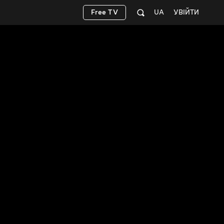
Free TV
UA
УВІЙТИ