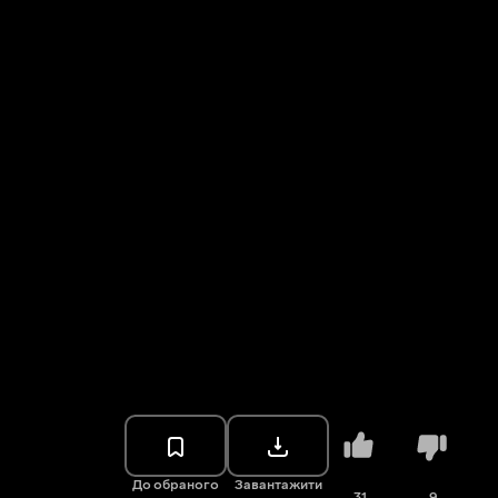
До обраного
Завантажити
31
9