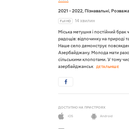
2021 - 2022
,
Пізнавальні
,
Розважа
14 хвилин
Full HD
Міська метушня і постійний брак
радощів: відпочинку на природі т
Наше село демонструє повсякденн
Азербайджану. Молода мати разо
сільськими клопотами. У тому чи
азербайджанськ
ДЕТАЛЬНІШЕ
ДОСТУПНО НА ПРИСТРОЯХ
iOS
Android