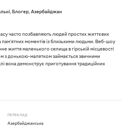
льні
,
Блогер
,
Азербайджан
 часу часто позбавляють людей простих життєвих
а пам'ятних моментів із близькими людьми. Веб-шоу
е життя маленького селища в гірській місцевості
м з донькою-малятком займається звичними
слі вона демонструє приготування традиційних
ПЕРЕКЛАД
Азербайджанська