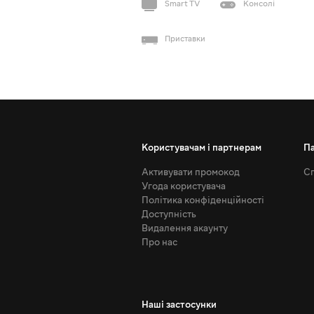
Smart TV
Консолі
Приставки
Користувачам і партнерам
П
Активувати промокод
Сп
Угода користувача
Політика конфіденційності
Доступність
Видалення акаунту
Про нас
Наші застосунки