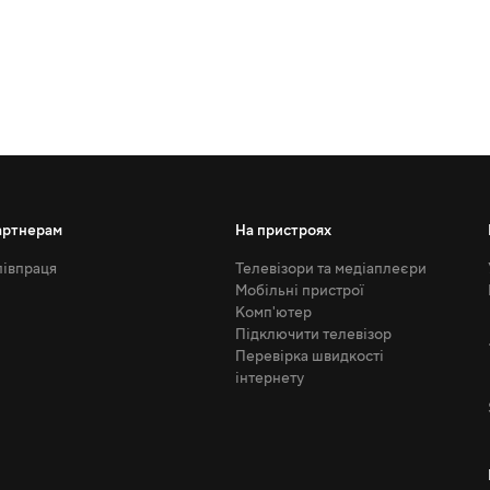
артнерам
На пристроях
івпраця
Телевізори та медіаплеєри
Мобільні пристрої
Комп'ютер
Підключити телевізор
Перевірка швидкості
інтернету