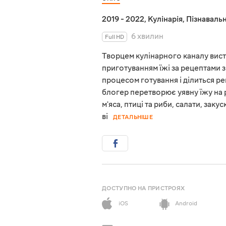
2019 - 2022
,
Кулінарія
,
Пізнавальн
6 хвилин
Full HD
Творцем кулінарного каналу вист
приготуванням їжі за рецептами з
процесом готування і ділиться ре
блогер перетворює уявну їжу на р
м'яса, птиці та риби, салати, заку
ві
ДЕТАЛЬНІШЕ
ДОСТУПНО НА ПРИСТРОЯХ
iOS
Android