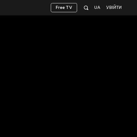
Free TV
UA
УВІЙТИ