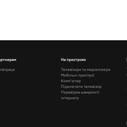
артнерам
На пристроях
івпраця
Телевізори та медіаплеєри
Мобільні пристрої
Комп'ютер
Підключити телевізор
Перевірка швидкості
інтернету