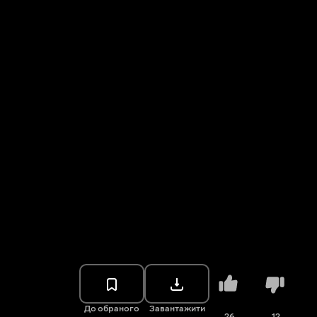
До обраного
Завантажити
26
12