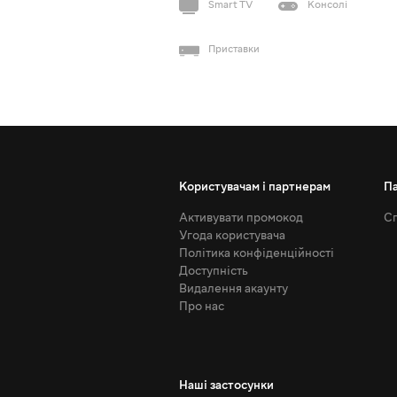
Smart TV
Консолі
Приставки
Користувачам і партнерам
П
Активувати промокод
Сп
Угода користувача
Політика конфіденційності
Доступність
Видалення акаунту
Про нас
Наші застосунки